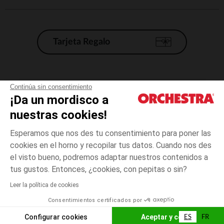
Tarjeta Regalo
Condiciones generales de venta
Continúa sin consentimiento
¡Da un mordisco a
Aviso Legal
*Condiciones de las ofertas actuales
nuestras cookies!
Datos personales
Esperamos que nos des tu consentimiento para poner las
Gestión de las cookies
cookies en el horno y recopilar tus datos. Cuando nos des
Accesibilidad: no conforme
el visto bueno, podremos adaptar nuestros contenidos a
Orchestra adhiere al código de ética de la Federación Francesa de comercio
tus gustos. Entonces, ¿cookies, con pepitas o sin?
electrónico y venta a distancia (FEVAD) y al sistema de mediación de
comercio electrónico.
Leer la política de cookies
Consentimientos certificados por
España
ES
FR
Configurar cookies
Aceptar y cerrar