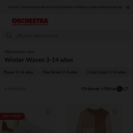
×
OUTLET // APROVECHA PRODUCTOS DE MODA Y PUERICULTURA A PRECIOS BAJOS
Novedades niño
Winter Waves 3-14 años
Player 3-14 años
Paw Street 2-8 años
Coral Coast 3-14 años
6 artículos
Ordenar | Filtrar
0
Lista de requisitos
Lista de 
BEST PRICE*