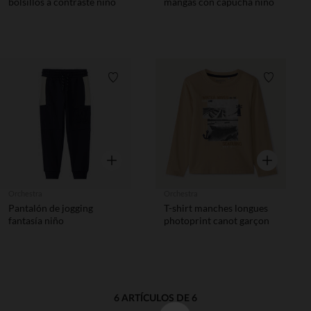
bolsillos a contraste niño
mangas con capucha niño
Lista de requisitos
Lista de 
Vista rápida
Vista rápida
Orchestra
Orchestra
Pantalón de jogging
T-shirt manches longues
fantasía niño
photoprint canot garçon
6 ARTÍCULOS DE 6