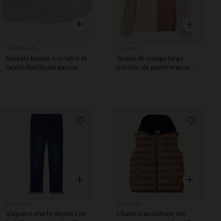
Vista rápida
Vista rápida
SAXO BLUES
Orchestra
Baskets basses à scratch et
Jersey de manga larga
lacets élastiqués garçon
tricolor de punto trenzado
niño
Lista de requisitos
Lista de 
Vista rápida
Vista rápida
Orchestra
Orchestra
Vaquero efecto denim con
Chaleco acolchado sin