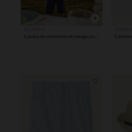
Vista rápida
Orchestra
Orchest
Camisa de ceremonia de manga corta + pajarita niño
Lista de requisitos