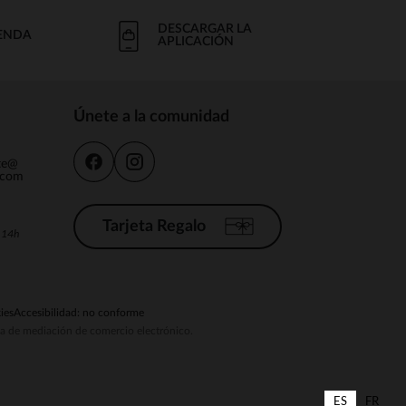
DESCARGAR LA
IENDA
APLICACIÓN
Únete a la comunidad
nte@
.com
Tarjeta Regalo
a 14h
ies
Accesibilidad: no conforme
ema de mediación de comercio electrónico.
ES
FR