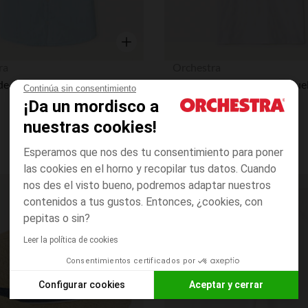
Vista rápida
ra
Orchestra
Camisa de manga corta de tela texturada niño
Continúa sin consentimiento
¡Da un mordisco a
nuestras cookies!
Esperamos que nos des tu consentimiento para poner
las cookies en el horno y recopilar tus datos. Cuando
nos des el visto bueno, podremos adaptar nuestros
Lista de requisitos
contenidos a tus gustos. Entonces, ¿cookies, con
pepitas o sin?
Leer la política de cookies
Consentimientos certificados por
Configurar cookies
Aceptar y cerrar
Axeptio consent
Plataforma de Gestión de Consentimiento: Personaliza tus O