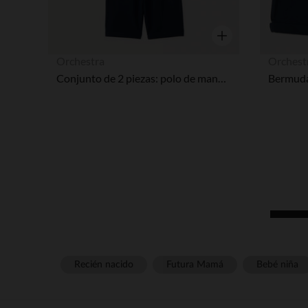
Vista rápida
Orchestra
Orchest
Conjunto de 2 piezas: polo de manga corta + bermudas con estampado de palmeras niño.
Bermudas
Recién nacido
Futura Mamá
Bebé niña