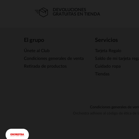
DEVOLUCIONES
GRATUITAS EN TIENDA
El grupo
Servicios
Únete al Club
Tarjeta Regalo
Condiciones generales de venta
Saldo de mi tarjeta reg
Retirada de productos
Cuidado ropa
Tiendas
Condiciones generales de ven
Orchestra adhiere al código de ética de 