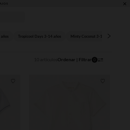
×
AJOS
 años
Tropicool Days 3-14 años
Minty Coconut 3-14 años
Spe
10 artículos
Ordenar | Filtrar
0
Lista de requisitos
Lista de requi