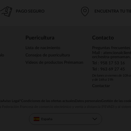
PAGO SEGURO
ENCUENTRA TU T
Puericultura
Contacto
Lista de nacimiento
Preguntas frecuentes
Mail : atencionalclie
alo
Consejos de puericultura
orchestra-premaman
Vídeos de productos Prémaman
Tel : 958 17 53 16
Tel : 963 69 27 45
De lunes a viernes de 10h 
y de 16h a 19h
Contactar
ta
Aviso Legal
*Condiciones de las ofertas actuales
Datos personales
Gestión de las cook
la Federación Francesa de comercio electrónico y venta a distancia (FEVAD) y al sist
España