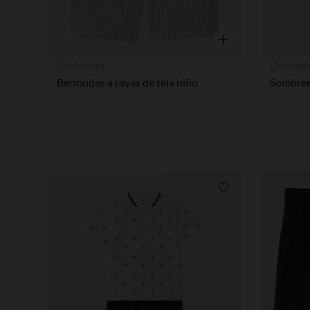
Vista rápida
Orchestra
Orchest
Bermudas a rayas de tela niño
Lista de requisitos