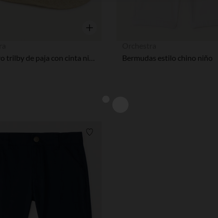
Nuestra plataforma te permite personalizar y gestionar tus aj
Vista rápida
ra
Orchestra
Sombrero trilby de paja con cinta niño.
Bermudas estilo chino niño
Lista de requisitos