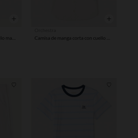
Vista rápida
Vista rápida
Orchestra
Polo de manga corta con cuello mao y bordado de palmera niño.
Camisa de manga corta con cuello mao para bebé niño.
Lista de requisitos
Lista de requi
pciones