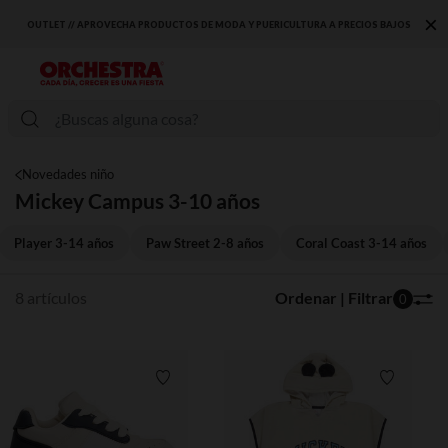
×
OUTLET // APROVECHA PRODUCTOS DE MODA Y PUERICULTURA A PRECIOS BAJOS
Novedades niño
Mickey Campus 3-10 años
Player 3-14 años
Paw Street 2-8 años
Coral Coast 3-14 años
8 artículos
Ordenar | Filtrar
0
Lista de requisitos
Lista de 