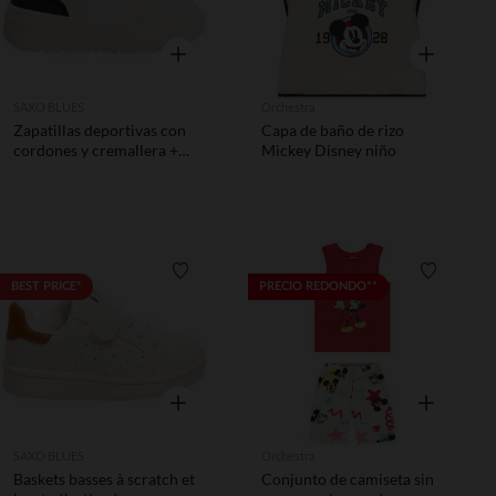
Vista rápida
Vista rápida
SAXO BLUES
Orchestra
Zapatillas deportivas con
Capa de baño de rizo
cordones y cremallera +
Mickey Disney niño
empiècements niño
Lista de requisitos
Lista de 
BEST PRICE*
PRECIO REDONDO**
Vista rápida
Vista rápida
SAXO BLUES
Orchestra
Baskets basses à scratch et
Conjunto de camiseta sin