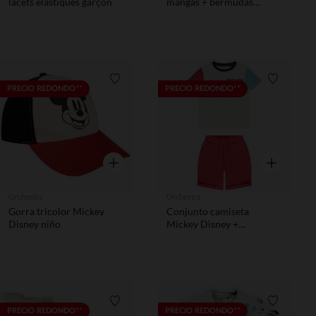
lacets élastiqués garçon
mangas + bermudas
Mickey Disney para niño
Lista de requisitos
Lista de 
PRECIO REDONDO**
PRECIO REDONDO**
Vista rápida
Vista rápida
Orchestra
Orchestra
Gorra tricolor Mickey
Conjunto camiseta
Disney niño
Mickey Disney +
bermudas para niño
Lista de requisitos
Lista de 
PRECIO REDONDO**
PRECIO REDONDO**