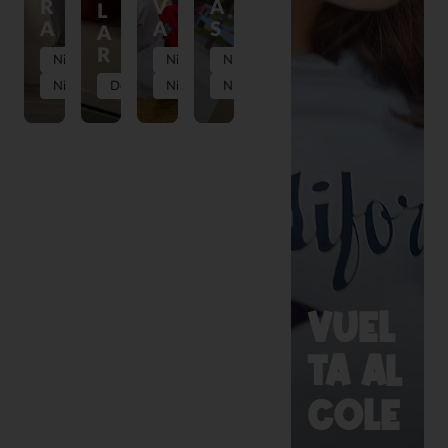
R
V
A
L
A
A
S
A
R
Niña
Niña
Niña
Niño
Descubrir
Niño
Niño
VUEL
TA AL
COLE