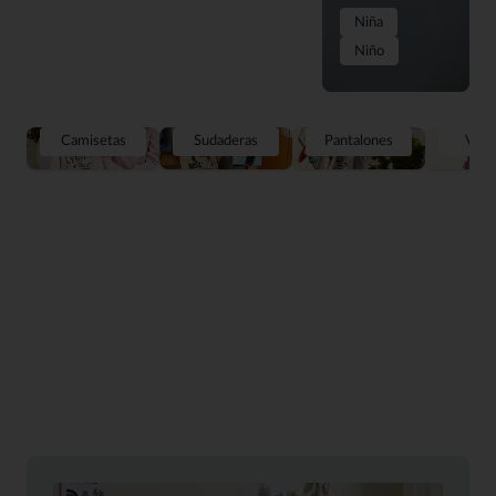
Niña
Niño
Camisetas
Sudaderas
Pantalones
Vest