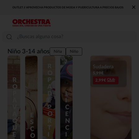
×
OUTLET // APROVECHA PRODUCTOS DE MODA Y PUERICULTURA A PRECIOS BAJOS
Niño 3-14 años
Niña
Niño
R
Sudadera
O
5,99€
R
P
2,99€
O
A
P
D
L
A
E
I
V
P
C
A
O
E
E
Q
R
N
S
U
T
C
C
E
I
I
O