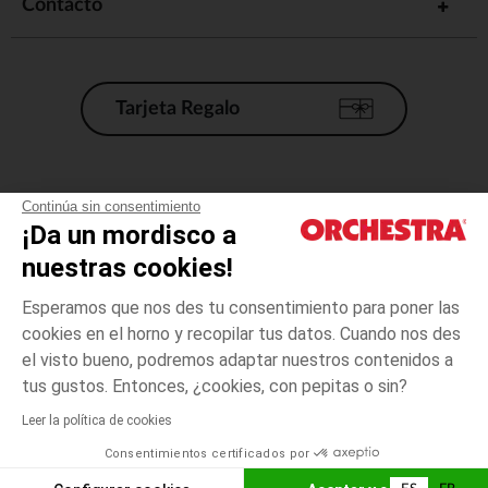
Contacto
Tarjeta Regalo
Condiciones generales de venta
Continúa sin consentimiento
¡Da un mordisco a
Aviso Legal
*Condiciones de las ofertas actuales
nuestras cookies!
Datos personales
Esperamos que nos des tu consentimiento para poner las
Gestión de las cookies
cookies en el horno y recopilar tus datos. Cuando nos des
Accesibilidad: no conforme
el visto bueno, podremos adaptar nuestros contenidos a
Orchestra adhiere al código de ética de la Federación Francesa de comercio
tus gustos. Entonces, ¿cookies, con pepitas o sin?
electrónico y venta a distancia (FEVAD) y al sistema de mediación de
comercio electrónico.
Leer la política de cookies
Consentimientos certificados por
España