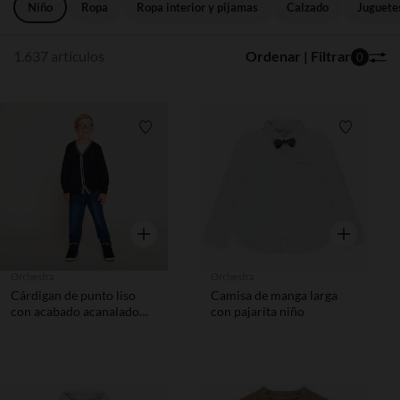
Niño
Ropa
Ropa interior y pijamas
Calzado
Juguete
1.637 artículos
Ordenar | Filtrar
0
Lista de requisitos
Lista de 
Vista rápida
Vista rápida
Orchestra
Orchestra
Cárdigan de punto liso
Camisa de manga larga
con acabado acanalado
con pajarita niño
niño