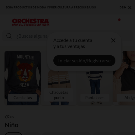
×
DESCUBRE LA NUEVA COLECCIÓN QUE TE ENCANTARÁ ☀️
Accede a tu cuenta
y a tus ventajas
Iniciar sesión/Registrarse
Chaquetas
Camisetas
punto
Pantalones
Abrig
Kids
Niño