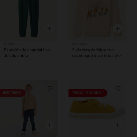
Vista rápida
Vista rápida
Orchestra
Orchestra
Pantalón de chándal liso
Sudadera de felpa con
de felpa niño
estampado divertido niño
Lista de requisitos
Lista de 
BEST PRICE*
PRECIO REDONDO**
Vista rápida
Vista rápida