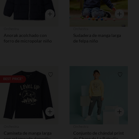
Vista rápida
Vista rápida
Orchestra
Orchestra
Anorak acolchado con
Sudadera de manga larga
forro de micropolar niño
de felpa niño
Lista de requisitos
Lista de 
BEST PRICE*
Vista rápida
Vista rápida
Orchestra
Orchestra
Camiseta de manga larga
Conjunto de chándal print
con estampado deportivo
de Chase de La Patrulla