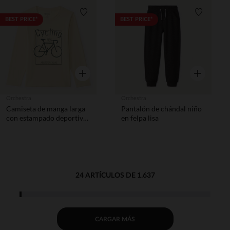
Lista de requisitos
Lista de 
BEST PRICE*
BEST PRICE*
Vista rápida
Vista rápida
Orchestra
Orchestra
Camiseta de manga larga
Pantalón de chándal niño
con estampado deportivo
en felpa lisa
niño
24 ARTÍCULOS DE 1.637
CARGAR MÁS