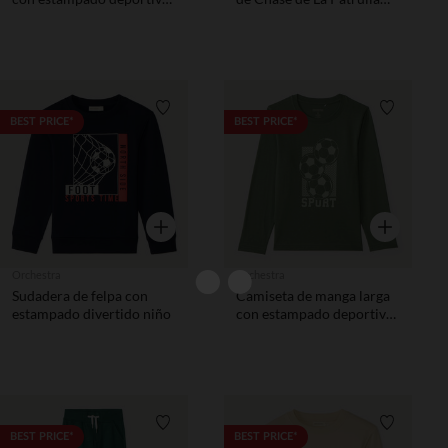
niño
Canina niño
Lista de requisitos
Lista de 
BEST PRICE*
BEST PRICE*
Vista rápida
Vista rápida
Orchestra
Orchestra
Sudadera de felpa con
Camiseta de manga larga
estampado divertido niño
con estampado deportivo
niño
Lista de requisitos
Lista de 
BEST PRICE*
BEST PRICE*