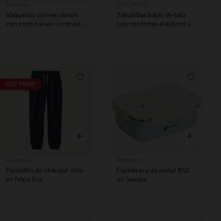
Orchestra
SAXO BLUES
Vaqueros slim en denim
Zapatillas bajas de tela
con costuras en contraste
con cordones elásticos y
niño
velcro para niño
Lista de requisitos
Lista de 
BEST PRICE*
Vista rápida
Vista rápida
Orchestra
Prémaman
Pantalón de chándal niño
Fiambrera de metal 850
en felpa lisa
ml Savane