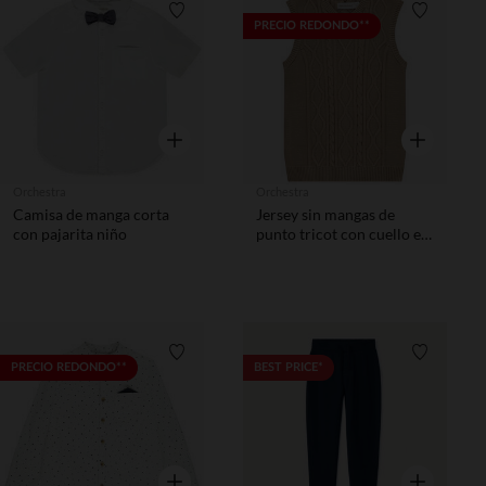
Lista de requisitos
Lista de 
PRECIO REDONDO**
Vista rápida
Vista rápida
Orchestra
Orchestra
Camisa de manga corta
Jersey sin mangas de
con pajarita niño
punto tricot con cuello en
V niño
Lista de requisitos
Lista de 
PRECIO REDONDO**
BEST PRICE*
Vista rápida
Vista rápida