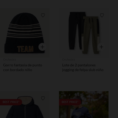
Lista de requisitos
Lista de 
Vista rápida
Vista rápida
Orchestra
Orchestra
Gorro fantasía de punto
Lote de 2 pantalones
con bordado niño
jogging de felpa slub niño
Lista de requisitos
Lista de 
BEST PRICE*
BEST PRICE*