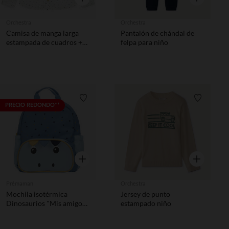
Orchestra
Orchestra
Camisa de manga larga
Pantalón de chándal de
estampada de cuadros +
felpa para niño
pañuelo niño
Lista de requisitos
Lista de 
PRECIO REDONDO**
Vista rápida
Vista rápida
Prémaman
Orchestra
Mochila isotérmica
Jersey de punto
Dinosaurios "Mis amigos
estampado niño
los dinos