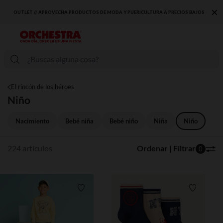
×
AJOS
DESCUBRE LA NUEVA COLECCIÓN QUE TE ENCANTARÁ ☀️
El rincón de los héroes
Niño
Nacimiento
Bebé niña
Bebé niño
Niña
Niño
224 artículos
Ordenar | Filtrar
0
Lista de requisitos
Lista de 