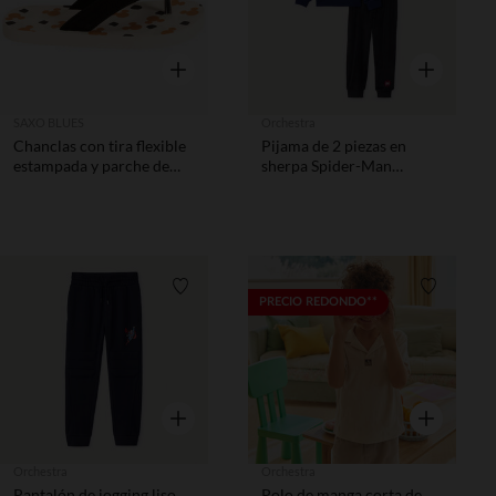
Vista rápida
Vista rápida
SAXO BLUES
Orchestra
Chanclas con tira flexible
Pijama de 2 piezas en
estampada y parche de
sherpa Spider-Man
Mickey Disney niño
Marvel niño
Lista de requisitos
Lista de 
PRECIO REDONDO**
Vista rápida
Vista rápida
Orchestra
Orchestra
Pantalón de jogging liso
Polo de manga corta de