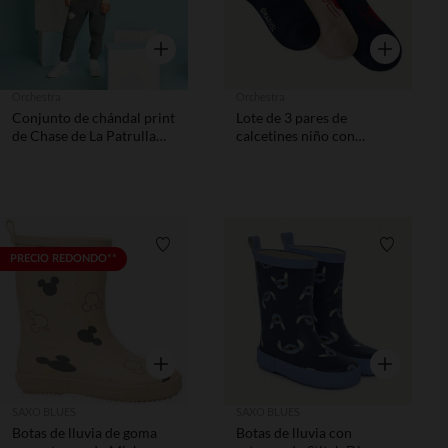
Vista rápida
Vista rápida
Orchestra
Orchestra
Conjunto de chándal print
Lote de 3 pares de
de Chase de La Patrulla
calcetines niño con
Canina niño
estampados de Spider-
Man Marvel.
Lista de requisitos
Lista de 
PRECIO REDONDO**
Vista rápida
Vista rápida
SAXO BLUES
SAXO BLUES
Botas de lluvia de goma
Botas de lluvia con