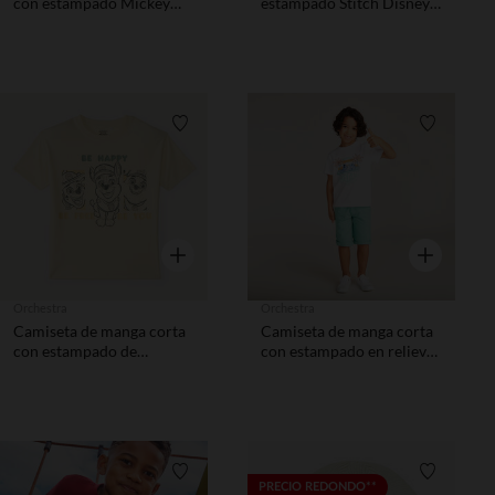
con estampado Mickey
estampado Stitch Disney
Disney niño
niño
Lista de requisitos
Lista de 
Vista rápida
Vista rápida
Orchestra
Orchestra
Camiseta de manga corta
Camiseta de manga corta
con estampado de
con estampado en relieve
Pat'Patrouille niño.
de Stitch de Disney niño.
Lista de requisitos
Lista de 
PRECIO REDONDO**