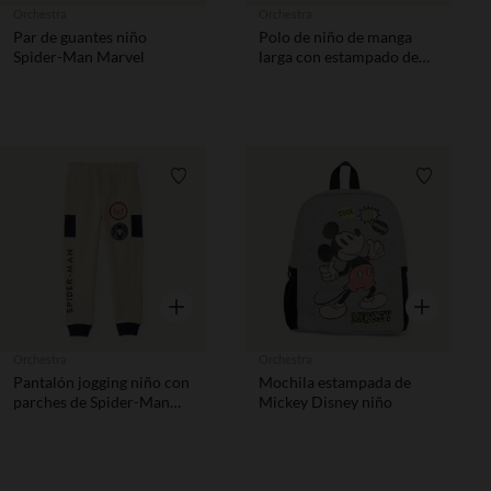
Orchestra
Orchestra
Par de guantes niño
Polo de niño de manga
Spider-Man Marvel
larga con estampado de
Spider-Man Marvel
Lista de requisitos
Lista de 
Vista rápida
Vista rápida
Orchestra
Orchestra
Pantalón jogging niño con
Mochila estampada de
parches de Spider-Man
Mickey Disney niño
Marvel