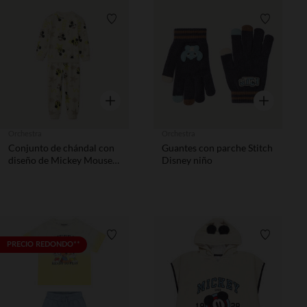
Lista de requisitos
Lista de 
Vista rápida
Vista rápida
Orchestra
Orchestra
Conjunto de chándal con
Guantes con parche Stitch
diseño de Mickey Mouse
Disney niño
niño
Lista de requisitos
Lista de 
PRECIO REDONDO**