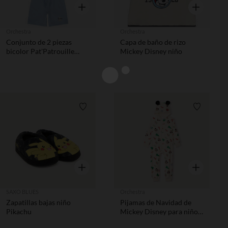
Vista rápida
Vista rápida
Orchestra
Orchestra
Conjunto de 2 piezas
Capa de baño de rizo
bicolor Pat'Patrouille
Mickey Disney niño
niño
Lista de requisitos
Lista de 
Vista rápida
Vista rápida
SAXO BLUES
Orchestra
Zapatillas bajas niño
Pijamas de Navidad de
Pikachu
Mickey Disney para niños,
confeccionados en sherpa.