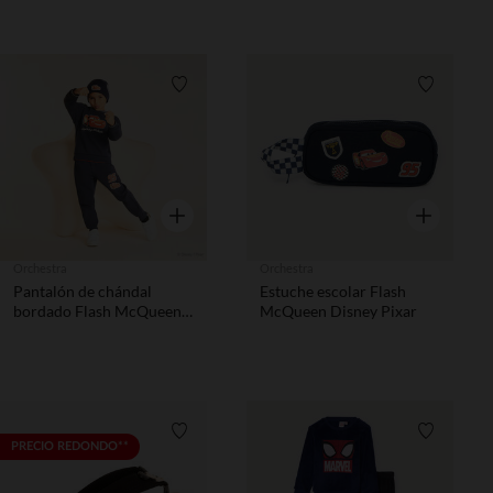
Lista de requisitos
Lista de 
Vista rápida
Vista rápida
Orchestra
Orchestra
Pantalón de chándal
Estuche escolar Flash
bordado Flash McQueen
McQueen Disney Pixar
Disney Pixar niño
Lista de requisitos
Lista de 
PRECIO REDONDO**