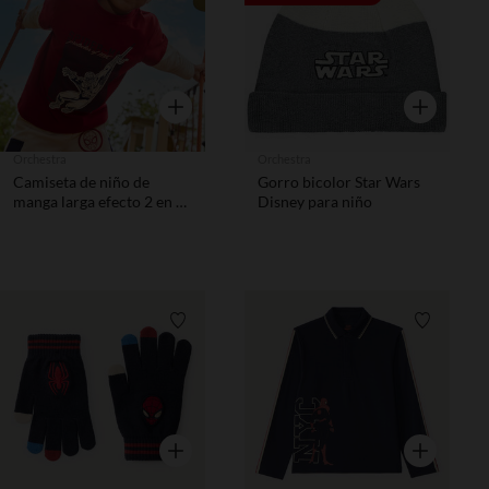
Vista rápida
Vista rápida
Orchestra
Orchestra
Camiseta de niño de
Gorro bicolor Star Wars
manga larga efecto 2 en 1
Disney para niño
Spider-Man Marvel
Lista de requisitos
Lista de 
Vista rápida
Vista rápida