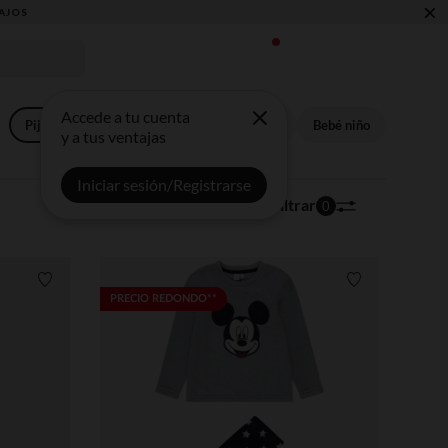
×
Accede a tu cuenta
Pijamas
Niña
Niño
Bebé niña
Bebé niño
y a tus ventajas
Iniciar sesión/Registrarse
354 artículos
Ordenar | Filtrar
0
Lista de requisitos
Lista de requi
PRECIO REDONDO**