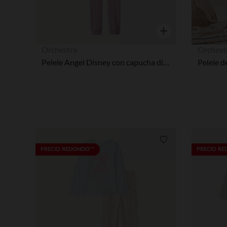
Vista rápida
Orchestra
Orchest
Pelele Angel Disney con capucha divertida y forro de sherpa niña
Lista de requisitos
PRECIO REDONDO**
PRECIO R