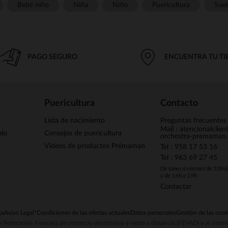
Bebé niño
Niña
Niño
Puericultura
Sue
PAGO SEGURO
ENCUENTRA TU T
Puericultura
Contacto
Lista de nacimiento
Preguntas frecuentes
Mail : atencionalclie
alo
Consejos de puericultura
orchestra-premaman
Vídeos de productos Prémaman
Tel : 958 17 53 16
Tel : 963 69 27 45
De lunes a viernes de 10h 
y de 16h a 19h
Contactar
ta
Aviso Legal
*Condiciones de las ofertas actuales
Datos personales
Gestión de las cook
la Federación Francesa de comercio electrónico y venta a distancia (FEVAD) y al sist