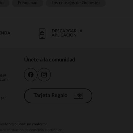
ño
Prémaman
Los consejos de Orchestra
DESCARGAR LA
IENDA
APLICACIÓN
Únete a la comunidad
nte@
.com
Tarjeta Regalo
a 14h
ies
Accesibilidad: no conforme
ema de mediación de comercio electrónico.