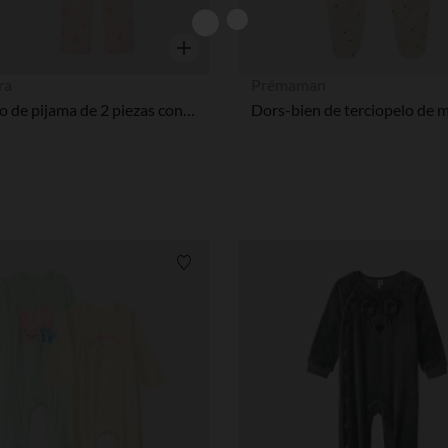
Vista rápida
ra
Prémaman
Conjunto de pijama de 2 piezas con mangas largas y estampado de hada niña
Lista de requisitos