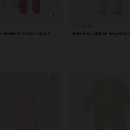
Vista rápida
ra
Orchestra
Lote de 2 peleles Marie Disney para bebé niña con aperturas diferentes según la edad
Lista de requisitos