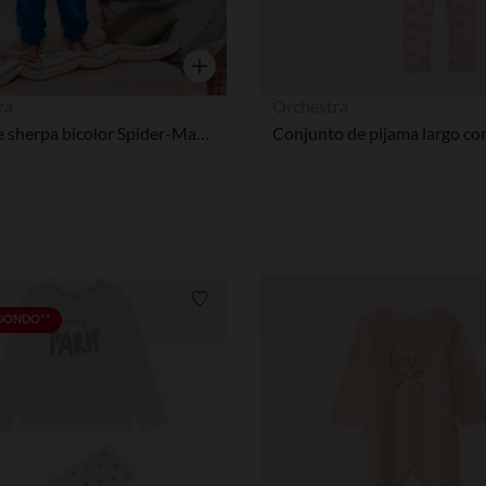
Vista rápida
ra
Orchestra
Pelele de sherpa bicolor Spider-Man Marvel niño
Lista de requisitos
EDONDO**