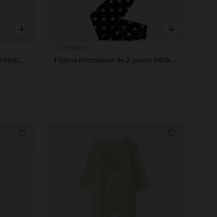
Vista rápida
Vista rápida
Orchestra
Conjunto de pijama largo con motivo de pretzels kawaii niña
Pijama micropolar de 2 piezas Mickey Disney niño
Lista de requisitos
Lista de requi