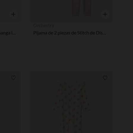
Vista rápida
Vista rápida
Orchestra
Dors-bien de terciopelo de manga larga - Banda de Soñadores
Pijama de 2 piezas de Stitch de Disney niña.
Lista de requisitos
Lista de requi