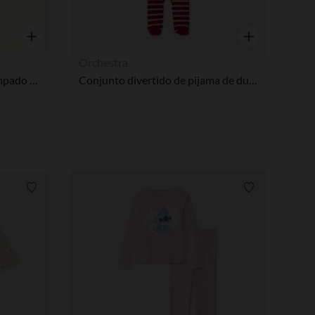
Vista rápida
Vista rápida
Orchestra
Pelele con cremallera y estampado efecto 2 en 1 para bebés
Conjunto divertido de pijama de duende navideño + gorro de terciopelo para bebé
Lista de requisitos
Lista de requi