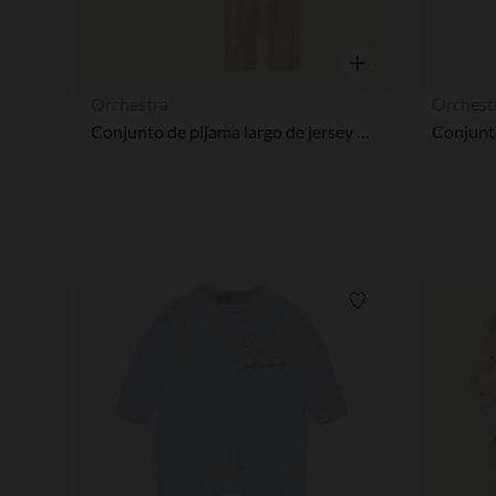
Vista rápida
Orchestra
Orchest
Conjunto de pijama largo de jersey con estampado de lazos niña
Lista de requisitos