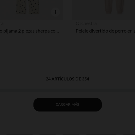
Vista rápida
ra
Orchestra
Conjunto pijama 2 piezas sherpa con gato fantasía niña
24 ARTÍCULOS DE 354
CARGAR MÁS