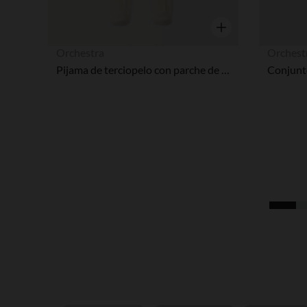
Vista rápida
Orchestra
Orchest
Pijama de terciopelo con parche de oso para bebé