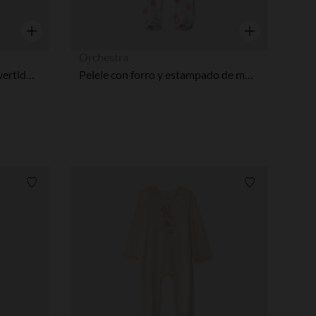
Vista rápida
Vista rápida
Orchestra
Pelele liso de sherpa osito divertido para bebé
Pelele con forro y estampado de manzanas para bebé niña
Lista de requisitos
Lista de requi