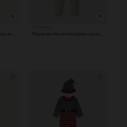
Vista rápida
Vista rápida
Orchestra
Pijama de niña en terciopelo con estampado lindo.
Pijama de niña en terciopelo con estampado lindo.
Lista de requisitos
Lista de requi
opciones
ración de privacidad, garantizando el cumplimiento de la normat