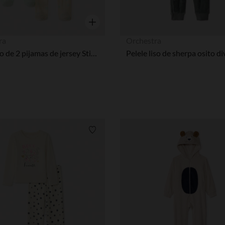
Vista rápida
ra
Orchestra
Conjunto de 2 pijamas de jersey Stitch & Angel Disney niña.
Lista de requisitos