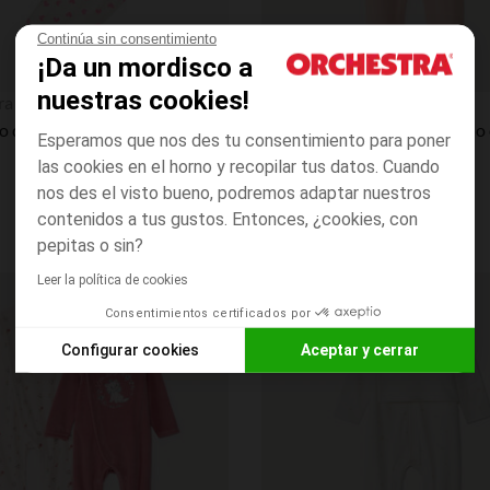
Continúa sin consentimiento
¡Da un mordisco a
Vista rápida
nuestras cookies!
ra
Orchestra
Conjunto de pijama de 2 piezas en terciopelo fantasía niña.
Esperamos que nos des tu consentimiento para poner
las cookies en el horno y recopilar tus datos. Cuando
nos des el visto bueno, podremos adaptar nuestros
contenidos a tus gustos. Entonces, ¿cookies, con
pepitas o sin?
Leer la política de cookies
Lista de requisitos
Consentimientos certificados por
Configurar cookies
Aceptar y cerrar
Consentimiento de Axeptio
Plataforma de gestión de consentimientos: personalice sus 
Nuestra plataforma le permite adaptar y gestionar su configu