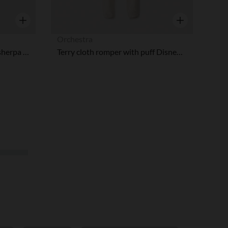
Vista rápida
Vista rápida
Orchestra
Pelele divertido de perro en sherpa niño
Terry cloth romper with puff Disney puff print for baby girls with different openings depending on age