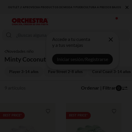
×
OUTLET // APROVECHA PRODUCTOS DE MODA Y PUERICULTURA A PRECIOS BAJOS
Accede a tu cuenta
y a tus ventajas
Novedades niño
Minty Coconut 3-14 años
Iniciar sesión/Registrarse
Player 3-14 años
Paw Street 2-8 años
Coral Coast 3-14 años
9 artículos
Ordenar | Filtrar
0
Lista de requisitos
Lista de 
BEST PRICE*
BEST PRICE*