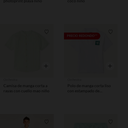
photoprint playa niño
coco niño
Lista de requisitos
Lista de 
PRECIO REDONDO**
Vista rápida
Vista rápida
Orchestra
Orchestra
Camisa de manga corta a
Polo de manga corta liso
rayas con cuello mao niño
con estampado de
vacaciones niño
Lista de requisitos
Lista de 