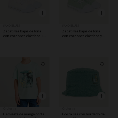
Vista rápida
Vista rápida
SAXO BLUES
SAXO BLUES
Zapatillas bajas de lona
Zapatillas bajas de lona
con cordones elásticos +
con cordones elásticos y
velcro niño
velcro niño
Lista de requisitos
Lista de 
Vista rápida
Vista rápida
Orchestra
Orchestra
Camiseta de manga corta
Gorra lisa con bordado de