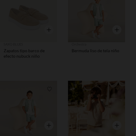
Vista rápida
Vista rápida
SAXO BLUES
Orchestra
Zapatos tipo barco de
Bermuda liso de tela niño
efecto nubuck niño
Lista de requisitos
Lista de 
Vista rápida
Vista rápida