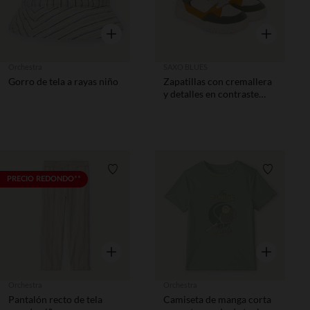
Vista rápida
Vista rápida
Orchestra
SAXO BLUES
Gorro de tela a rayas niño
Zapatillas con cremallera
y detalles en contraste
niño
Lista de requisitos
Lista de 
PRECIO REDONDO**
Vista rápida
Vista rápida
Orchestra
Orchestra
Pantalón recto de tela
Camiseta de manga corta