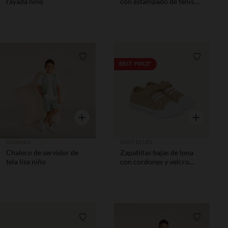
rayada niño
con estampado de tenis
niño
Lista de requisitos
Lista de 
BEST PRICE*
Vista rápida
Vista rápida
Orchestra
SAXO BLUES
Chaleco de servidor de
Zapatillas bajas de lona
tela lisa niño
con cordones y velcro
niño
Lista de requisitos
Lista de 