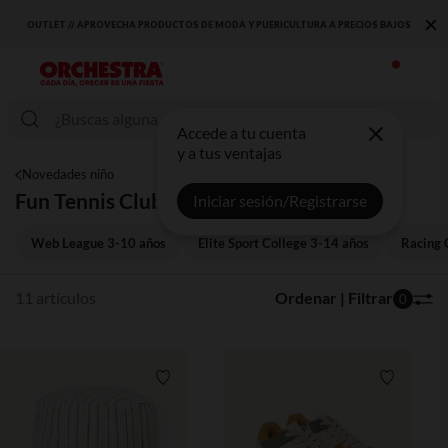
×
OUTLET // APROVECHA PRODUCTOS DE MODA Y PUERICULTURA A PRECIOS BAJOS
Accede a tu cuenta
y a tus ventajas
Novedades niño
Fun Tennis Club 3-14 ans
Iniciar sesión/Registrarse
Web League 3-10 años
Elite Sport College 3-14 años
Racing 
11 artículos
Ordenar | Filtrar
0
Lista de requisitos
Lista de 