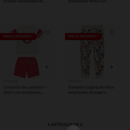
mangas estampada de
estampada lenticular
Avengers Marvel para
Captain America Marvel
niño.
niño
Lista de requisitos
Lista de 
PRECIO REDONDO**
PRECIO REDONDO**
Vista rápida
Vista rápida
Orchestra
Orchestra
Conjunto de camiseta +
Pantalón jogging de felpa
short con lentejuelas
estampado Avengers
mágicas de Avengers para
Marvel niño
niño
6 ARTÍCULOS DE 6