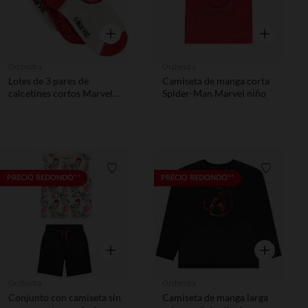
Vista rápida
Vista rápida
Orchestra
Orchestra
Lotes de 3 pares de
Camiseta de manga corta
calcetines cortos Marvel
Spider-Man Marvel niño
niño
Lista de requisitos
Lista de 
PRECIO REDONDO**
PRECIO REDONDO**
Vista rápida
Vista rápida
Orchestra
Orchestra
Conjunto con camiseta sin
Camiseta de manga larga