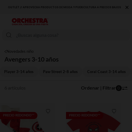
×
OUTLET // APROVECHA PRODUCTOS DE MODA Y PUERICULTURA A PRECIOS BAJOS
Novedades niño
Avengers 3-10 años
Player 3-14 años
Paw Street 2-8 años
Coral Coast 3-14 años
6 artículos
Ordenar | Filtrar
0
Lista de requisitos
Lista de 
PRECIO REDONDO**
PRECIO REDONDO**