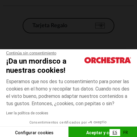
Tarjeta Regalo
Condiciones generales de venta
Continúa sin consentimiento
¡Da un mordisco a
Aviso Legal
*Condiciones de las ofertas actuales
nuestras cookies!
Datos personales
Esperamos que nos des tu consentimiento para poner las
Gestión de las cookies
cookies en el horno y recopilar tus datos. Cuando nos des
Accesibilidad: no conforme
el visto bueno, podremos adaptar nuestros contenidos a
Orchestra adhiere al código de ética de la Federación Francesa de comercio
tus gustos. Entonces, ¿cookies, con pepitas o sin?
electrónico y venta a distancia (FEVAD) y al sistema de mediación de
comercio electrónico.
Leer la política de cookies
Consentimientos certificados por
España
ES
FR
Configurar cookies
Aceptar y cerrar