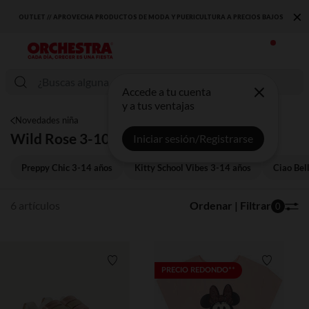
×
OUTLET // APROVECHA PRODUCTOS DE MODA Y PUERICULTURA A PRECIOS BAJOS
Accede a tu cuenta
y a tus ventajas
Novedades niña
Wild Rose 3-10 años
Iniciar sesión/Registrarse
Preppy Chic 3-14 años
Kitty School Vibes 3-14 años
Ciao Bel
6 artículos
Ordenar | Filtrar
0
Lista de requisitos
Lista de 
PRECIO REDONDO**