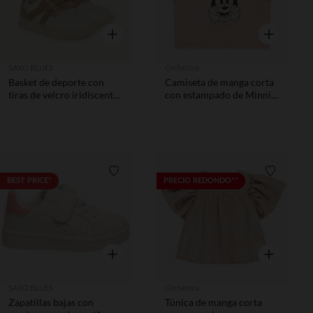
Vista rápida
Vista rápida
SAXO BLUES
Orchestra
Basket de deporte con
Camiseta de manga corta
tiras de velcro iridiscentes
con estampado de Minnie
rosas y doradas niña
Disney niña
Lista de requisitos
Lista de 
BEST PRICE*
PRECIO REDONDO**
Vista rápida
Vista rápida
SAXO BLUES
Orchestra
Zapatillas bajas con
Túnica de manga corta