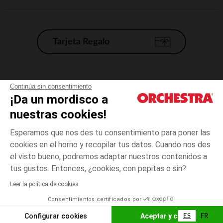
Tarjeta Regalo
Condiciones generales de venta
Continúa sin consentimiento
¡Da un mordisco a
Aviso Legal
*Condiciones de las ofertas actuales
nuestras cookies!
Datos personales
Esperamos que nos des tu consentimiento para poner las
Gestión de las cookies
cookies en el horno y recopilar tus datos. Cuando nos des
Accesibilidad: no conforme
el visto bueno, podremos adaptar nuestros contenidos a
Orchestra adhiere al código de ética de la Federación Francesa de comercio
tus gustos. Entonces, ¿cookies, con pepitas o sin?
electrónico y venta a distancia (FEVAD) y al sistema de mediación de
comercio electrónico.
Leer la política de cookies
Consentimientos certificados por
España
ES
FR
Configurar cookies
Aceptar y cerrar