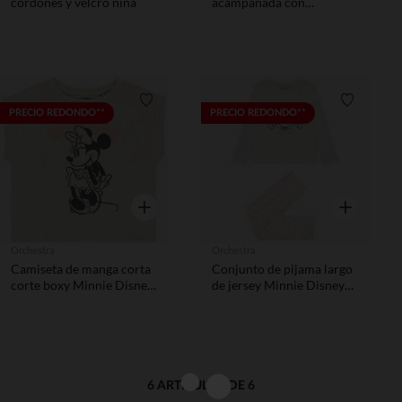
cordones y velcro niña
acampanada con
estampado moteado para
niña
Lista de requisitos
Lista de 
PRECIO REDONDO**
PRECIO REDONDO**
Vista rápida
Vista rápida
Orchestra
Orchestra
Camiseta de manga corta
Conjunto de pijama largo
corte boxy Minnie Disney
de jersey Minnie Disney
para niña
niña.
6 ARTÍCULOS DE 6