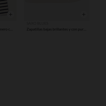
Vista rápida
Vista rápida
SAXO BLUES
Sudadera de felpa estilo marinero con lazos niña
Zapatillas bajas brillantes y con purpurina con cremallera niña
pciones
ustes de privacidad, garantizando el cumplimiento de las regula