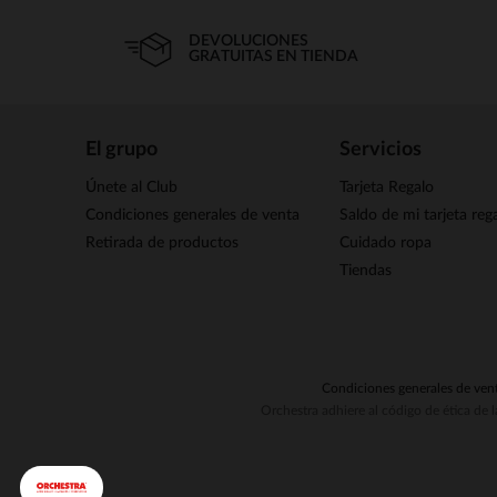
DEVOLUCIONES
GRATUITAS EN TIENDA
El grupo
Servicios
Únete al Club
Tarjeta Regalo
Condiciones generales de venta
Saldo de mi tarjeta reg
Retirada de productos
Cuidado ropa
Tiendas
Condiciones generales de ven
Orchestra adhiere al código de ética de 