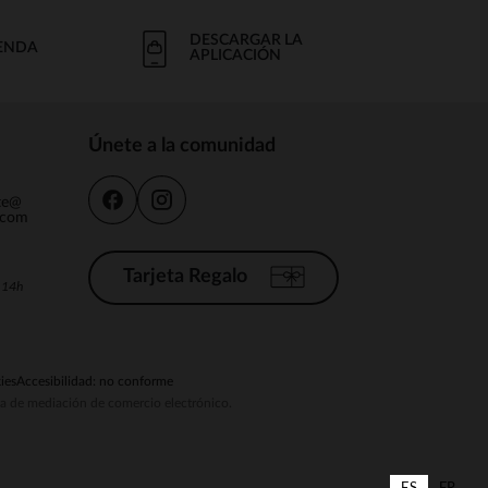
DESCARGAR LA
IENDA
APLICACIÓN
Únete a la comunidad
nte@
.com
Tarjeta Regalo
a 14h
ies
Accesibilidad: no conforme
ema de mediación de comercio electrónico.
ES
FR