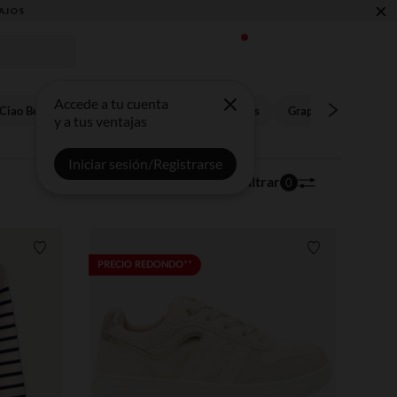
×
AJOS
Accede a tu cuenta
Ciao Bella 3-14 años
Soy Marinera 3-14 años
Graphik Stitch 3-14 
y a tus ventajas
Iniciar sesión/Registrarse
6 artículos
Ordenar | Filtrar
0
Lista de requisitos
Lista de requi
PRECIO REDONDO**