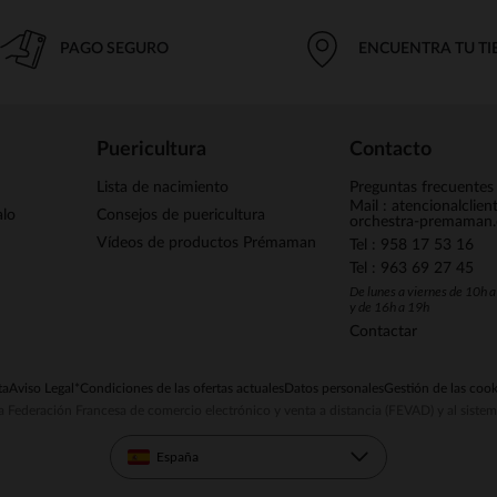
PAGO SEGURO
ENCUENTRA TU T
Puericultura
Contacto
Lista de nacimiento
Preguntas frecuentes
Mail : atencionalclie
alo
Consejos de puericultura
orchestra-premaman
Vídeos de productos Prémaman
Tel : 958 17 53 16
Tel : 963 69 27 45
De lunes a viernes de 10h 
y de 16h a 19h
Contactar
ta
Aviso Legal
*Condiciones de las ofertas actuales
Datos personales
Gestión de las cook
la Federación Francesa de comercio electrónico y venta a distancia (FEVAD) y al sist
España