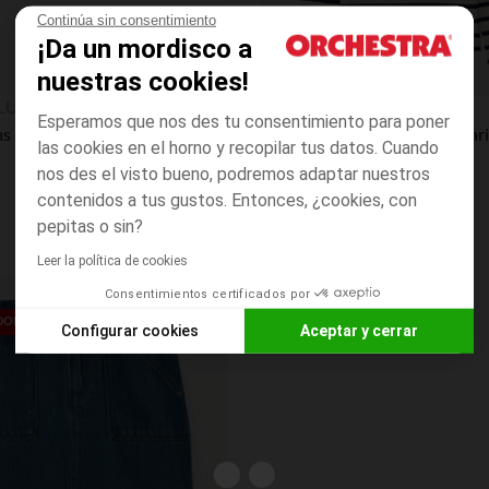
Continúa sin consentimiento
¡Da un mordisco a
nuestras cookies!
Vista rápida
LUES
Orchestra
Esperamos que nos des tu consentimiento para poner
Bailarinas rosa dorado con lazo efecto metalizado niña
las cookies en el horno y recopilar tus datos. Cuando
nos des el visto bueno, podremos adaptar nuestros
contenidos a tus gustos. Entonces, ¿cookies, con
pepitas o sin?
Leer la política de cookies
Consentimientos certificados por
Lista de requisitos
EDONDO**
Configurar cookies
Aceptar y cerrar
Axeptio consent
Plataforma de Gestión de Consentimiento: Personaliza tus O
Nuestra plataforma te permite personalizar y gestionar tus aj