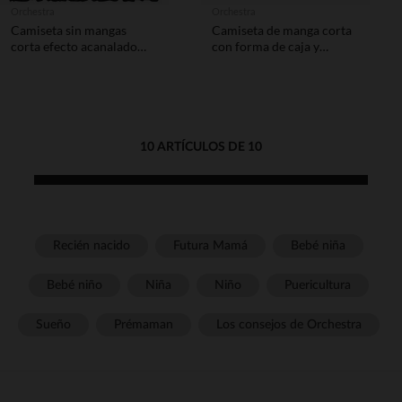
Orchestra
Orchestra
Camiseta sin mangas
Camiseta de manga corta
corta efecto acanalado
con forma de caja y
con bordado niña
lentejuelas divertidas para
niña
10 ARTÍCULOS DE 10
Recién nacido
Futura Mamá
Bebé niña
Bebé niño
Niña
Niño
Puericultura
Sueño
Prémaman
Los consejos de Orchestra