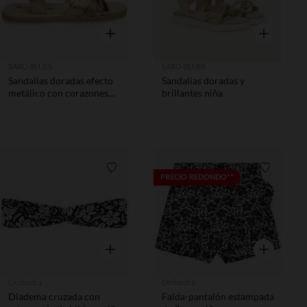
Vista rápida
Vista rápida
SAXO BLUES
SAXO BLUES
Sandalias doradas efecto
Sandalias doradas y
metálico con corazones
brillantes niña
calados niña
Lista de requisitos
Lista de 
PRECIO REDONDO**
Vista rápida
Vista rápida
Orchestra
Orchestra
Diadema cruzada con
Falda-pantalón estampada