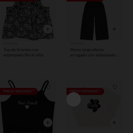
Vista rápida
Vista rápida
Orchestra
Orchestra
Top de tirantes con
Mono largo efecto
estampado floral niña
arrugado con estampado
de lunares niña
Lista de requisitos
Lista de 
PRECIO REDONDO**
PRECIO REDONDO**
Vista rápida
Vista rápida