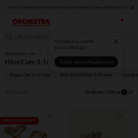
×
OUTLET // APROVECHA PRODUCTOS DE MODA Y PUERICULTURA A PRECIOS BAJOS
Accede a tu cuenta
y a tus ventajas
Novedades niña
Hibis'Cute 3-14 años
Iniciar sesión/Registrarse
Preppy Chic 3-14 años
Kitty School Vibes 3-14 años
Ciao Bel
10 artículos
Ordenar | Filtrar
0
Lista de requisitos
Lista de 
PRECIO REDONDO**