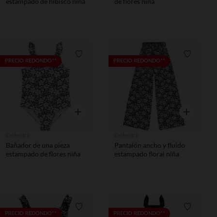
estampado de hibisco niña
de flores niña
Lista de requisitos
Lista de 
PRECIO REDONDO**
PRECIO REDONDO**
Vista rápida
Vista rápida
Orchestra
Orchestra
Bañador de una pieza
Pantalón ancho y fluido
estampado de flores niña
estampado floral niña
Lista de requisitos
Lista de 
PRECIO REDONDO**
PRECIO REDONDO**