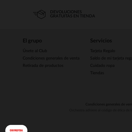
DEVOLUCIONES
GRATUITAS EN TIENDA
El grupo
Servicios
Únete al Club
Tarjeta Regalo
Condiciones generales de venta
Saldo de mi tarjeta reg
Retirada de productos
Cuidado ropa
Tiendas
Condiciones generales de ven
Orchestra adhiere al código de ética de 