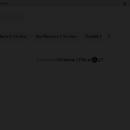
×
AJOS
Bella 3-14 años
Soy Marinera 3-14 años
Graphik Stitch 3-14 años
2 artículos
Ordenar | Filtrar
0