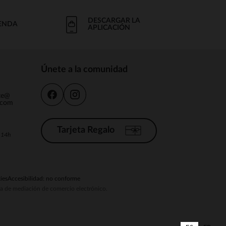
DESCARGAR LA
IENDA
APLICACIÓN
Únete a la comunidad
nte@
.com
Tarjeta Regalo
a 14h
ies
Accesibilidad: no conforme
ema de mediación de comercio electrónico.