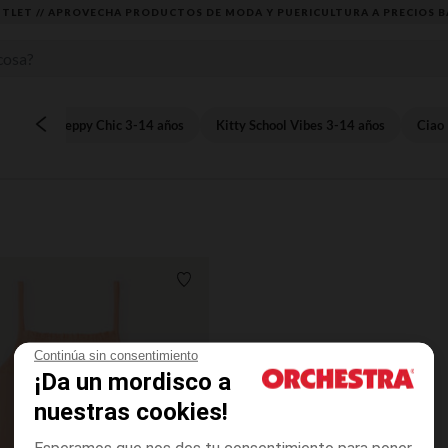
TLET // APROVECHA PRODUCTOS DE MODA Y PUERICULTURA A PRECIOS B
Preppy Chic 3-14 años
Kitty School Vibes 3-14 años
Ciao 
Lista de requisitos
Continúa sin consentimiento
¡Da un mordisco a
nuestras cookies!
Esperamos que nos des tu consentimiento para poner