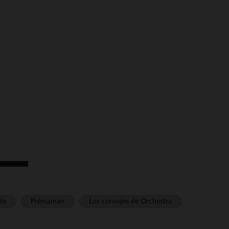
pciones
ustes de privacidad, garantizando el cumplimiento de las regula
ño
Prémaman
Los consejos de Orchestra