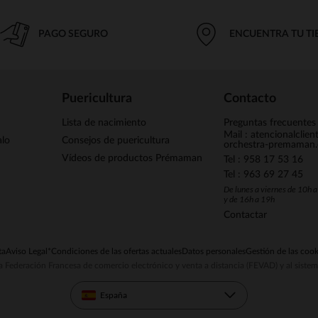
PAGO SEGURO
ENCUENTRA TU T
Puericultura
Contacto
Lista de nacimiento
Preguntas frecuentes
Mail : atencionalclie
alo
Consejos de puericultura
orchestra-premaman
Vídeos de productos Prémaman
Tel : 958 17 53 16
Tel : 963 69 27 45
De lunes a viernes de 10h 
y de 16h a 19h
Contactar
ta
Aviso Legal
*Condiciones de las ofertas actuales
Datos personales
Gestión de las cook
la Federación Francesa de comercio electrónico y venta a distancia (FEVAD) y al sist
España