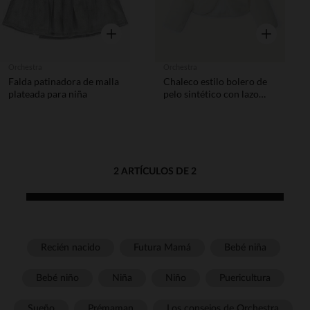
Vista rápida
Vista rápida
Orchestra
Orchestra
Falda patinadora de malla
Chaleco estilo bolero de
plateada para niña
pelo sintético con lazo
niña
2 ARTÍCULOS DE 2
Recién nacido
Futura Mamá
Bebé niña
Bebé niño
Niña
Niño
Puericultura
Sueño
Prémaman
Los consejos de Orchestra