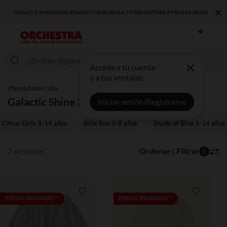
×
OUTLET // APROVECHA PRODUCTOS DE MODA Y PUERICULTURA A PRECIOS BAJOS
Accede a tu cuenta
y a tus ventajas
Novedades niña
Galactic Shine 3-14 años
Iniciar sesión/Registrarse
Citrus Girls 3-14 años
Bilie Boo 3-8 años
Shade of Blue 3-14 años
2 artículos
Ordenar | Filtrar
0
Lista de requisitos
Lista de 
PRECIO REDONDO**
PRECIO REDONDO**