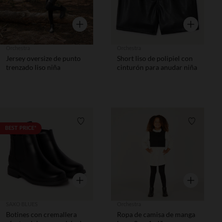
Vista rápida
Vista rápida
Orchestra
Orchestra
Jersey oversize de punto
Short liso de polipiel con
trenzado liso niña
cinturón para anudar niña
Lista de requisitos
Lista de 
BEST PRICE*
Vista rápida
Vista rápida
SAXO BLUES
Orchestra
Botines con cremallera
Ropa de camisa de manga