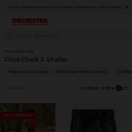
×
OUTLET // APROVECHA PRODUCTOS DE MODA Y PUERICULTURA A PRECIOS BAJOS
Novedades niña
Chick Check 3-14 años
Preppy Chic 3-14 años
Kitty School Vibes 3-14 años
Ciao Bel
4 artículos
Ordenar | Filtrar
0
Lista de requisitos
Lista de 
PRECIO REDONDO**