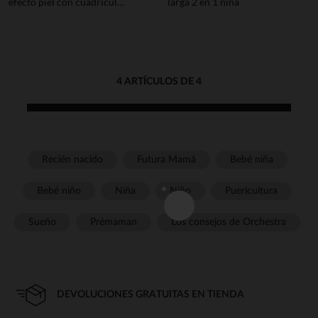
efecto piel con cuadrícula
larga 2 en 1 niña
niña
4 ARTÍCULOS DE 4
Recién nacido
Futura Mamá
Bebé niña
Bebé niño
Niña
Niño
Puericultura
Sueño
Prémaman
Los consejos de Orchestra
DEVOLUCIONES GRATUITAS EN TIENDA