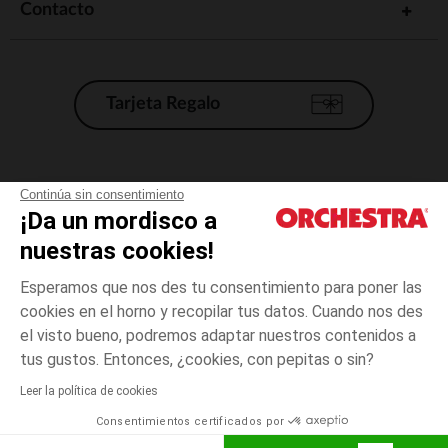
Contacto
Tarjeta Regalo
Condiciones generales de venta
Continúa sin consentimiento
¡Da un mordisco a
Aviso Legal
*Condiciones de las ofertas actuales
nuestras cookies!
Datos personales
Esperamos que nos des tu consentimiento para poner las
Gestión de las cookies
cookies en el horno y recopilar tus datos. Cuando nos des
Accesibilidad: no conforme
el visto bueno, podremos adaptar nuestros contenidos a
talla
Rosa
Rosa
unica
Orchestra adhiere al código de ética de la Federación Francesa de comercio
tus gustos. Entonces, ¿cookies, con pepitas o sin?
electrónico y venta a distancia (FEVAD) y al sistema de mediación de
comercio electrónico.
Leer la política de cookies
El pago medidante
is already available
Consentimientos certificados por
España
Lista d
ELIGE UNA TALLA