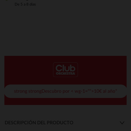
De 5 a 8 días
strong strongDescubro por < wg-1="">10€ al año*
DESCRIPCIÓN DEL PRODUCTO