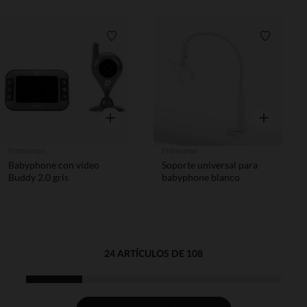
Lista de requisitos
Lista de 
Vista rápida
Vista rápida
Prémaman
Prémaman
Babyphone con vídeo
Soporte universal para
Buddy 2.0 gris
babyphone blanco
24 ARTÍCULOS DE 108