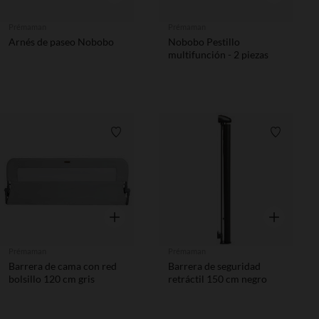
Prémaman
Prémaman
Arnés de paseo Nobobo
Nobobo Pestillo
multifunción - 2 piezas
Lista de requisitos
Lista de 
Vista rápida
Vista rápida
Prémaman
Prémaman
Barrera de cama con red
Barrera de seguridad
bolsillo 120 cm gris
retráctil 150 cm negro