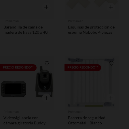
Vista rápida
Vista rápida
Prémaman
Prémaman
Barandilla de cama de
Esquinas de protección de
madera de haya 120 x 40
espuma Nobobo 4 piezas
cm
Lista de requisitos
Lista de 
PRECIO REDONDO**
PRECIO REDONDO**
Vista rápida
Vista rápida
Prémaman
Prémaman
Videovigilancia con
Barrera de seguridad
cámara giratoria Buddy
Ottométal - Blanco
Motion gris