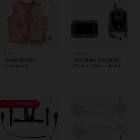
Lista de requisitos
Lista de 
Vista rápida
Vista rápida
BTBOX
Prémaman
Chaleco flotador
Babyphone vidéo Buddy
Flamingos M
Motion 2.0 avec caméra
rotative gris
Lista de requisitos
Lista de 
PRECIO REDONDO**
Vista rápida
Vista rápida