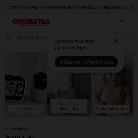
×
BAJOS
DESCUBRE LA NUEVA COLECCIÓN QUE TE ENCANTARÁ ☀️
Accede a tu cuenta
y a tus ventajas
Iniciar sesión/Registrarse
Seguridad
Vigilabebés
doméstica
Seguridad exterior
Puericultura
Seguridad