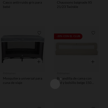
Casco antirruido gris para
Chaussons baignade XS
bebé
21/23 Twinkle
Lista de requisitos
Lista de 
-20% CON EL CLUB
Vista rápida
Vista rápida
Prémaman
Prémaman
Mosquitera universal para
Barandilla de cama con
cuna de viaje
red y bolsillo beige 150
cm