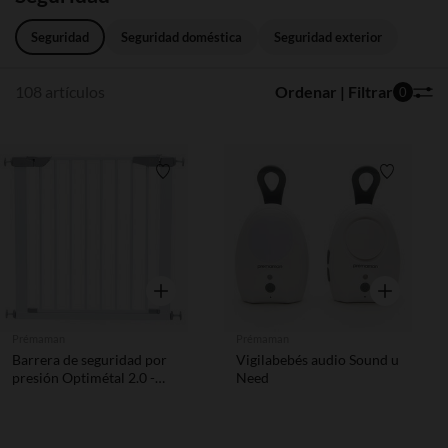
Seguridad
Seguridad doméstica
Seguridad exterior
108 artículos
Ordenar | Filtrar
0
Lista de requisitos
Lista de 
Vista rápida
Vista rápida
Prémaman
Prémaman
Barrera de seguridad por
Vigilabebés audio Sound u
presión Optimétal 2.0 -
Need
Blanco