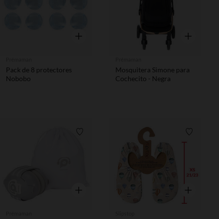
Vista rápida
Vista rápida
Prémaman
Prémaman
Pack de 8 protectores
Mosquitera Simone para
Nobobo
Cochecito - Negra
Lista de requisitos
Lista de 
Vista rápida
Vista rápida
Prémaman
Slipstop