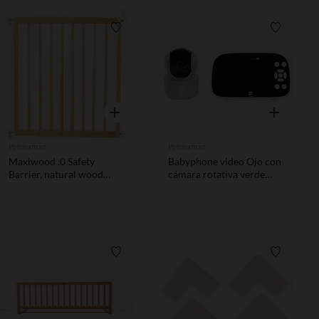
Lista de requisitos
Lista de 
Vista rápida
Vista rápida
Prémaman
Prémaman
Maxiwood .0 Safety
Babyphone video Ojo con
Barrier, natural wood
cámara rotativa verde
finish
agua
Lista de requisitos
Lista de 