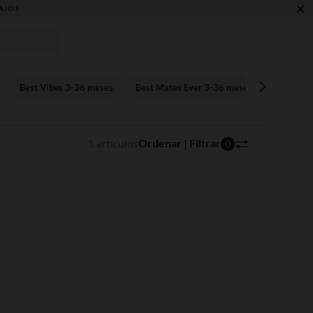
×
AJOS
Best Vibes 3-36 meses
Best Mates Ever 3-36 meses
Tender G
1 artículos
Ordenar | Filtrar
0