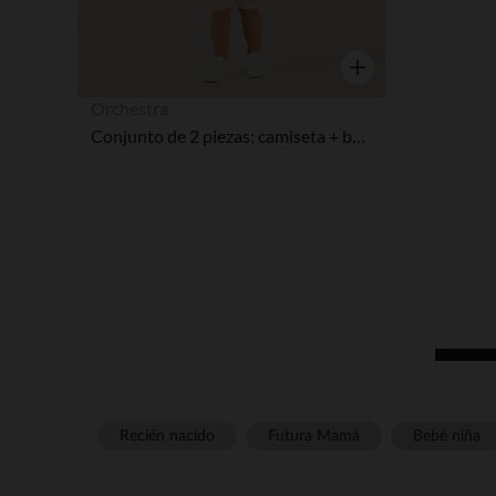
Vista rápida
Orchestra
Conjunto de 2 piezas: camiseta + bermudas con motivos de sol y palmera para bebé niño.
Recién nacido
Futura Mamá
Bebé niña