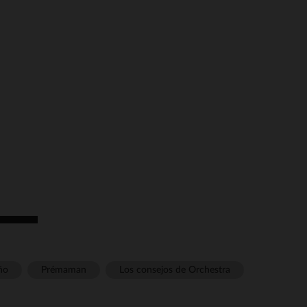
pciones
ustes de privacidad, garantizando el cumplimiento de las regula
ño
Prémaman
Los consejos de Orchestra