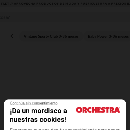
TLET // APROVECHA PRODUCTOS DE MODA Y PUERICULTURA A PRECIOS B
Vintage Sporty Club 3-36 meses
Baby Power 3-36 meses
Continúa sin consentimiento
¡Da un mordisco a
nuestras cookies!
Esperamos que nos des tu consentimiento para poner