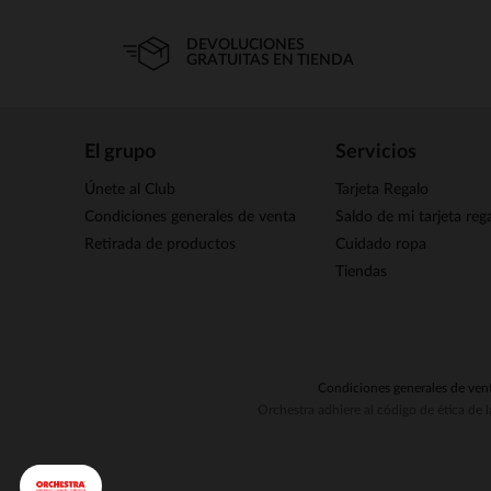
DEVOLUCIONES
GRATUITAS EN TIENDA
El grupo
Servicios
Únete al Club
Tarjeta Regalo
Condiciones generales de venta
Saldo de mi tarjeta reg
Retirada de productos
Cuidado ropa
Tiendas
Condiciones generales de ven
Orchestra adhiere al código de ética de 