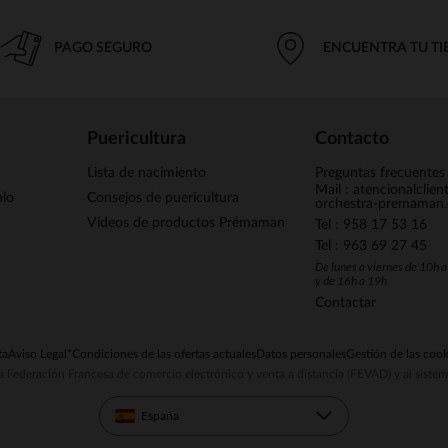
PAGO SEGURO
ENCUENTRA TU T
Puericultura
Contacto
Lista de nacimiento
Preguntas frecuentes
Mail : atencionalclie
alo
Consejos de puericultura
orchestra-premaman
Vídeos de productos Prémaman
Tel : 958 17 53 16
Tel : 963 69 27 45
De lunes a viernes de 10h 
y de 16h a 19h
Contactar
ta
Aviso Legal
*Condiciones de las ofertas actuales
Datos personales
Gestión de las cook
la Federación Francesa de comercio electrónico y venta a distancia (FEVAD) y al sist
España