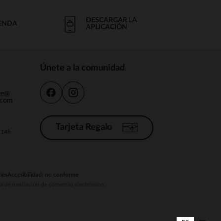
DESCARGAR LA
IENDA
APLICACIÓN
Únete a la comunidad
nte@
.com
Tarjeta Regalo
a 14h
ies
Accesibilidad: no conforme
ema de mediación de comercio electrónico.