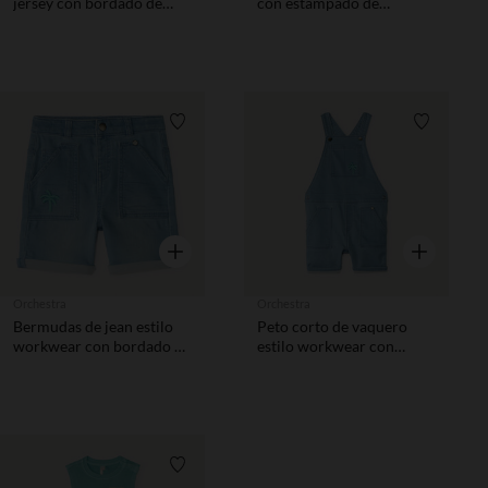
jersey con bordado de
con estampado de
palmera para bebé niño
palmera para bebé niño.
Lista de requisitos
Lista de 
Vista rápida
Vista rápida
Orchestra
Orchestra
Bermudas de jean estilo
Peto corto de vaquero
workwear con bordado de
estilo workwear con
palmera para bebé niño
bordado de palmera para
bebé niño
Lista de requisitos