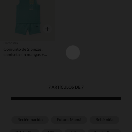
Vista rápida
Orchestra
Conjunto de 2 piezas:
camiseta sin mangas +
pantalones cortos con
bordado de concha para
bebé niño.
7 ARTÍCULOS DE 7
Recién nacido
Futura Mamá
Bebé niña