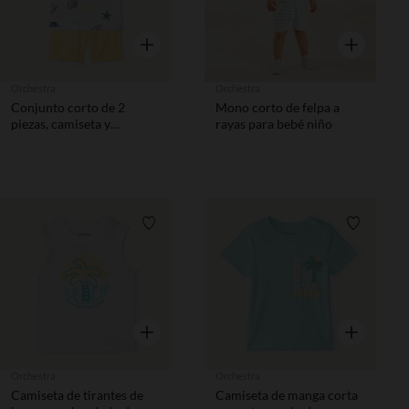
Vista rápida
Vista rápida
Orchestra
Orchestra
Conjunto corto de 2
Mono corto de felpa a
piezas, camiseta y
rayas para bebé niño
bermudas para bebé niño.
Lista de requisitos
Lista de 
Vista rápida
Vista rápida
Orchestra
Orchestra
Camiseta de tirantes de
Camiseta de manga corta