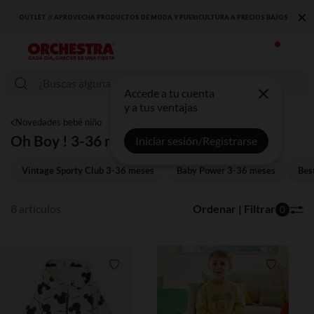
×
OUTLET // APROVECHA PRODUCTOS DE MODA Y PUERICULTURA A PRECIOS BAJOS
Accede a tu cuenta
y a tus ventajas
Novedades bebé niño
Oh Boy ! 3-36 meses
Iniciar sesión/Registrarse
Vintage Sporty Club 3-36 meses
Baby Power 3-36 meses
Bes
8 artículos
Ordenar | Filtrar
0
Lista de requisitos
Lista de 