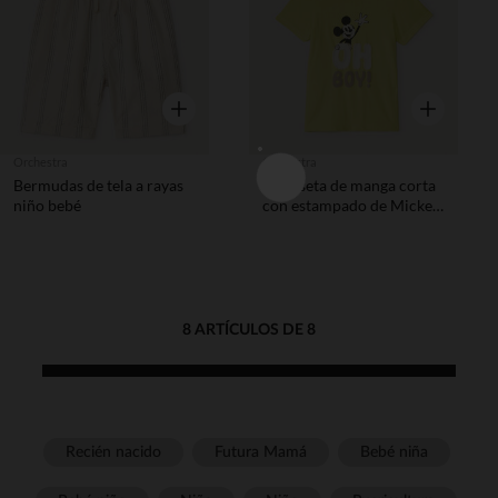
Vista rápida
Vista rápida
Orchestra
Orchestra
Bermudas de tela a rayas
Camiseta de manga corta
niño bebé
con estampado de Mickey
Disney para bebé niño.
8 ARTÍCULOS DE 8
Recién nacido
Futura Mamá
Bebé niña