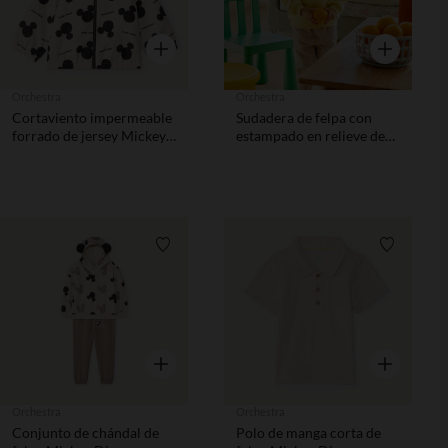
Vista rápida
Vista rápida
Orchestra
Orchestra
Cortaviento impermeable
Sudadera de felpa con
forrado de jersey Mickey
estampado en relieve de
Disney para bebé niño.
Mickey Disney para bebé
niño.
Lista de requisitos
Lista de 
Vista rápida
Vista rápida
Orchestra
Orchestra
Conjunto de chándal de
Polo de manga corta de