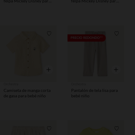
felpa Mickey Disney para
felpa Mickey Disney para
bebé niño
bebé niño
Lista de requisitos
Lista de 
PRECIO REDONDO**
Vista rápida
Vista rápida
Orchestra
Orchestra
Camiseta de manga corta
Pantalón de tela lisa para
de gasa para bebé niño
bebé niño
Lista de requisitos
Lista de 