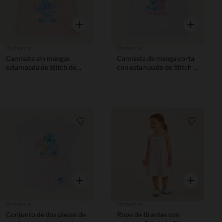
Vista rápida
Vista rápida
Orchestra
Orchestra
Camiseta sin mangas
Camiseta de manga corta
estampada de Stitch de
con estampado de Stitch y
Disney niña bebé
Angel de Disney niña.
Lista de requisitos
Lista de 
Vista rápida
Vista rápida
Orchestra
Orchestra
Conjunto de dos piezas de
Ropa de tirantes con