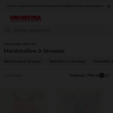
×
OUTLET // APROVECHA PRODUCTOS DE MODA Y PUERICULTURA A PRECIOS BAJOS
Novedades bebé niña
Marshmallow 3-36 meses
Bleu Passion 3-36 meses
Shell Desire 3-36 meses
Citrus Baby 
7 artículos
Ordenar | Filtrar
0
Lista de requisitos
Lista de 