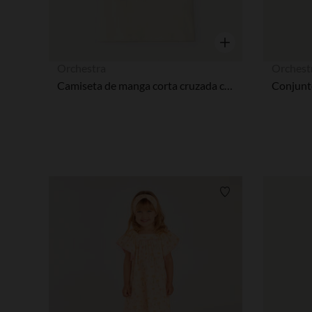
Vista rápida
Orchestra
Orchest
Camiseta de manga corta cruzada con bordado de palmera para bebé niña
Lista de requisitos