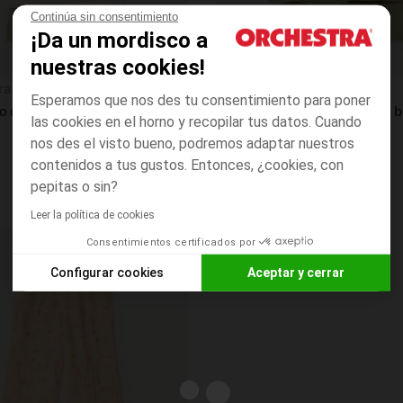
Continúa sin consentimiento
¡Da un mordisco a
nuestras cookies!
Vista rápida
ra
Orchestra
Esperamos que nos des tu consentimiento para poner
Conjunto de 2 piezas camiseta + pantalones cortos con estampado de palmeras niña bebé
las cookies en el horno y recopilar tus datos. Cuando
nos des el visto bueno, podremos adaptar nuestros
contenidos a tus gustos. Entonces, ¿cookies, con
pepitas o sin?
Leer la política de cookies
Consentimientos certificados por
Lista de requisitos
Configurar cookies
Aceptar y cerrar
Axeptio consent
Plataforma de Gestión de Consentimiento: Personaliza tus O
Nuestra plataforma te permite personalizar y gestionar tus aj