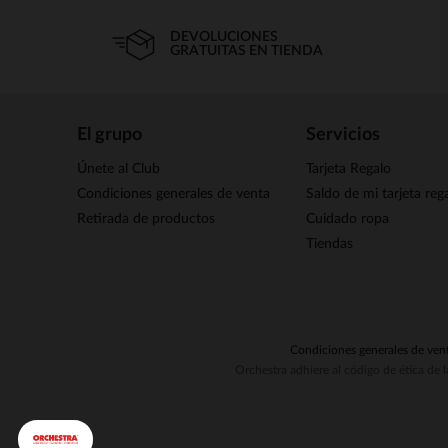
DEVOLUCIONES
GRATUITAS EN TIENDA
El grupo
Servicios
Únete al Club
Tarjeta Regalo
Condiciones generales de venta
Saldo de mi tarjeta reg
Retirada de productos
Cuidado ropa
Tiendas
Condiciones generales de ven
Orchestra adhiere al código de ética de 