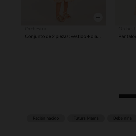
Vista rápida
Orchestra
Orchest
Conjunto de 2 piezas: vestido + diadema de estampado divertido niña bebé.
Recién nacido
Futura Mamá
Bebé niña