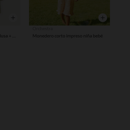
Vista rápida
Vista rápida
Orchestra
Conjunto corto de 2 piezas blusa + short para bebé niña.
Monedero corto impreso niña bebé
pciones
ustes de privacidad, garantizando el cumplimiento de las regula