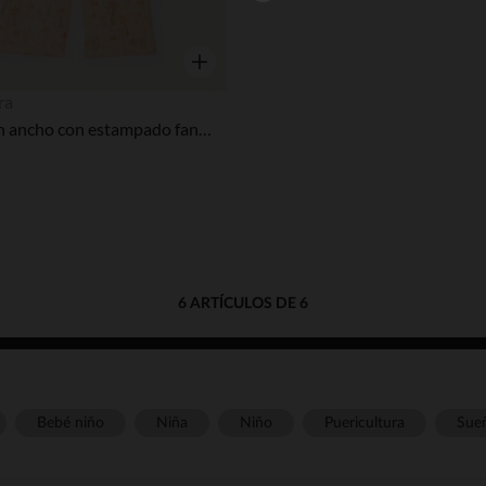
Vista rápida
ra
Pantalón ancho con estampado fantasía niña bebé
6 ARTÍCULOS DE 6
Bebé niño
Niña
Niño
Puericultura
Sue