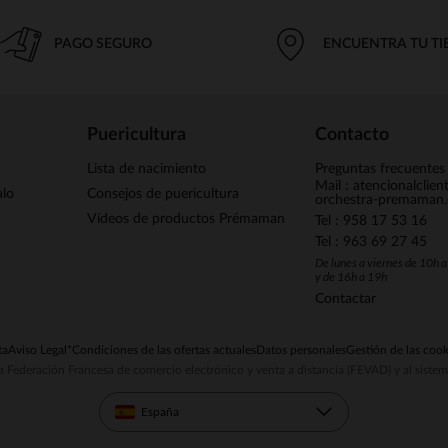
PAGO SEGURO
ENCUENTRA TU T
Puericultura
Contacto
Lista de nacimiento
Preguntas frecuentes
Mail : atencionalclie
alo
Consejos de puericultura
orchestra-premaman
Vídeos de productos Prémaman
Tel : 958 17 53 16
Tel : 963 69 27 45
De lunes a viernes de 10h 
y de 16h a 19h
Contactar
ta
Aviso Legal
*Condiciones de las ofertas actuales
Datos personales
Gestión de las cook
la Federación Francesa de comercio electrónico y venta a distancia (FEVAD) y al sist
España