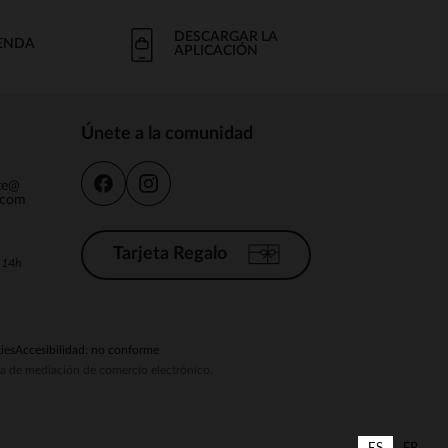
DESCARGAR LA
IENDA
APLICACIÓN
Únete a la comunidad
nte@
.com
Tarjeta Regalo
a 14h
ies
Accesibilidad: no conforme
ema de mediación de comercio electrónico.
ES
FR