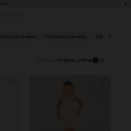
×
AJOS
ll Desire 3-36 meses
Citrus Baby 3-36 meses
Chill Palm 3-36 mes
5 artículos
Ordenar | Filtrar
0
Lista de requisitos
Lista de requi