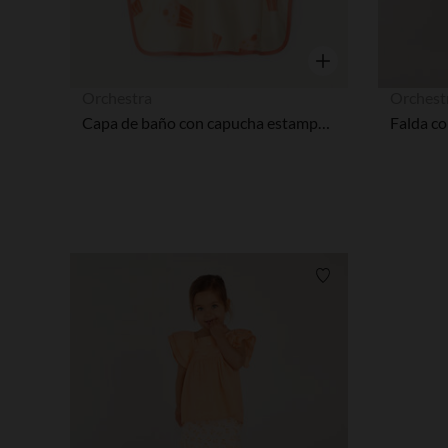
Vista rápida
Orchestra
Orchest
Capa de baño con capucha estampada de cupcakes niña.
Lista de requisitos