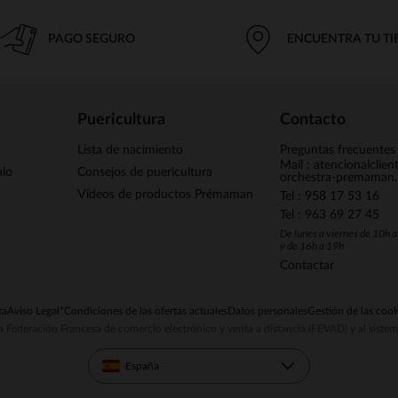
PAGO SEGURO
ENCUENTRA TU T
Puericultura
Contacto
Lista de nacimiento
Preguntas frecuentes
Mail : atencionalclie
alo
Consejos de puericultura
orchestra-premaman
Vídeos de productos Prémaman
Tel : 958 17 53 16
Tel : 963 69 27 45
De lunes a viernes de 10h 
y de 16h a 19h
Contactar
ta
Aviso Legal
*Condiciones de las ofertas actuales
Datos personales
Gestión de las cook
la Federación Francesa de comercio electrónico y venta a distancia (FEVAD) y al sist
España