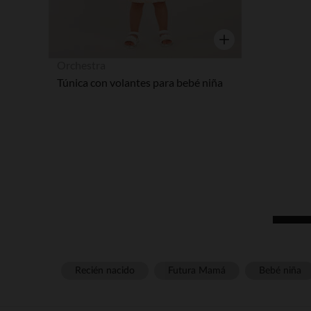
Vista rápida
Orchestra
Túnica con volantes para bebé niña
Recién nacido
Futura Mamá
Bebé niña