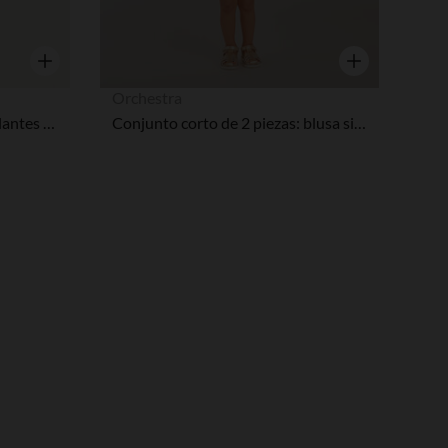
Vista rápida
Vista rápida
Orchestra
Bañador de una pieza con volantes e imprimir de cerezas niña bebé
Conjunto corto de 2 piezas: blusa sin mangas + pantalones cortos niña bebé.
pciones
ustes de privacidad, garantizando el cumplimiento de las regula