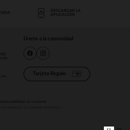
DESCARGAR LA
IENDA
APLICACIÓN
Únete a la comunidad
nte@
.com
Tarjeta Regalo
a 14h
ies
Accesibilidad: no conforme
ema de mediación de comercio electrónico.
ES
FR