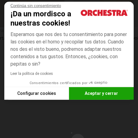
Continúa sin consentimiento
¡Da un mordisco a
nuestras cookies!
Vista rápida
ra
Orchestra
Esperamos que nos des tu consentimiento para poner
Falda corta con estampado de cerezas niña bebé
las cookies en el horno y recopilar tus datos. Cuando
nos des el visto bueno, podremos adaptar nuestros
contenidos a tus gustos. Entonces, ¿cookies, con
pepitas o sin?
Leer la política de cookies
Consentimientos certificados por
Configurar cookies
Aceptar y cerrar
Axeptio consent
Plataforma de Gestión de Consentimiento: Personaliza tus O
Nuestra plataforma te permite personalizar y gestionar tus aj