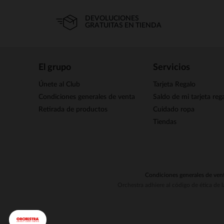
DEVOLUCIONES
GRATUITAS EN TIENDA
El grupo
Servicios
Únete al Club
Tarjeta Regalo
Condiciones generales de venta
Saldo de mi tarjeta reg
Retirada de productos
Cuidado ropa
Tiendas
Condiciones generales de ven
Orchestra adhiere al código de ética de 