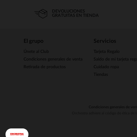
DEVOLUCIONES
GRATUITAS EN TIENDA
El grupo
Servicios
Únete al Club
Tarjeta Regalo
Condiciones generales de venta
Saldo de mi tarjeta reg
Retirada de productos
Cuidado ropa
Tiendas
Condiciones generales de ven
Orchestra adhiere al código de ética de 