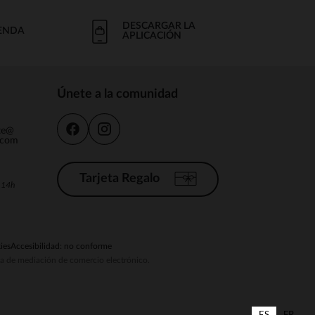
DESCARGAR LA
IENDA
APLICACIÓN
Únete a la comunidad
nte@
.com
Tarjeta Regalo
a 14h
ies
Accesibilidad: no conforme
ema de mediación de comercio electrónico.
ES
FR