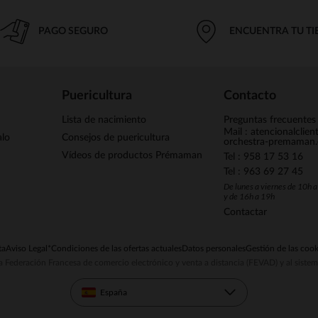
PAGO SEGURO
ENCUENTRA TU T
Puericultura
Contacto
Lista de nacimiento
Preguntas frecuentes
Mail : atencionalclie
alo
Consejos de puericultura
orchestra-premaman
Vídeos de productos Prémaman
Tel : 958 17 53 16
Tel : 963 69 27 45
De lunes a viernes de 10h 
y de 16h a 19h
Contactar
ta
Aviso Legal
*Condiciones de las ofertas actuales
Datos personales
Gestión de las cook
la Federación Francesa de comercio electrónico y venta a distancia (FEVAD) y al sist
España