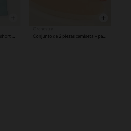
Vista rápida
Vista rápida
Orchestra
Conjunto de 2 piezas body + short Winnie the Pooh Disney para bebé niño
Conjunto de 2 piezas camiseta + pantalones cortos Winnie the Pooh Disney para bebé niño
pciones
ustes de privacidad, garantizando el cumplimiento de las regula