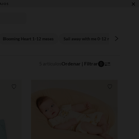
×
AJOS
Blooming Heart 1-12 meses
Sail away with me 0-12 meses
So Ch
5 artículos
Ordenar | Filtrar
0
Lista de requisitos
Lista de requi