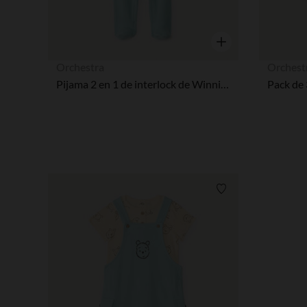
Vista rápida
Orchestra
Orchest
Pijama 2 en 1 de interlock de Winnie Pooh de Disney para bebé niño
Lista de requisitos