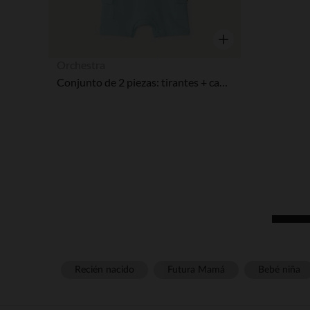
Vista rápida
Orchestra
Conjunto de 2 piezas: tirantes + camiseta de Winnie the Pooh Disney para bebé niño.
Recién nacido
Futura Mamá
Bebé niña