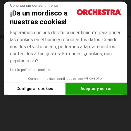
Continúa sin consentimiento
¡Da un mordisco a
nuestras cookies!
Vista rápida
ra
Orchestra
Esperamos que nos des tu consentimiento para poner
Pack de 3 pares de calcetines Winnie el Pooh Disney para bebé niño
las cookies en el horno y recopilar tus datos. Cuando
nos des el visto bueno, podremos adaptar nuestros
contenidos a tus gustos. Entonces, ¿cookies, con
pepitas o sin?
Leer la política de cookies
Consentimientos certificados por
Configurar cookies
Aceptar y cerrar
Axeptio consent
Plataforma de Gestión de Consentimiento: Personaliza tus O
Nuestra plataforma te permite personalizar y gestionar tus aj