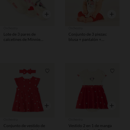
Vista rápida
Vista rápida
Orchestra
Orchestra
Lote de 3 pares de
Conjunto de 3 piezas:
calcetines de Minnie
blusa + pantalón +
Disney niña.
diadema de Minnie Disney
niña bebé.
Lista de requisitos
Lista de 
Vista rápida
Vista rápida
Orchestra
Orchestra
Conjunto de vestido de
Vestido 2 en 1 de manga