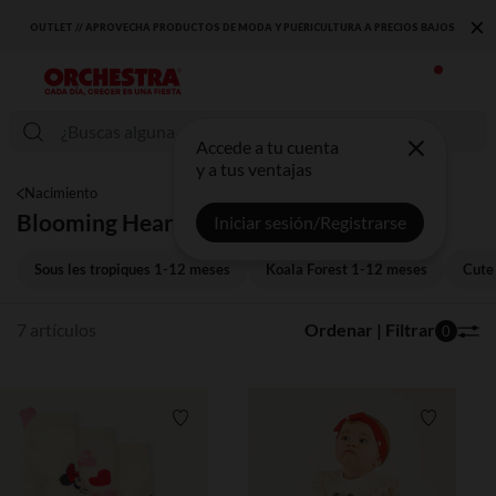
×
OUTLET // APROVECHA PRODUCTOS DE MODA Y PUERICULTURA A PRECIOS BAJOS
Accede a tu cuenta
y a tus ventajas
Nacimiento
Blooming Heart 1-12 meses
Iniciar sesión/Registrarse
Sous les tropiques 1-12 meses
Koala Forest 1-12 meses
Cute
7 artículos
Ordenar | Filtrar
0
Lista de requisitos
Lista de 