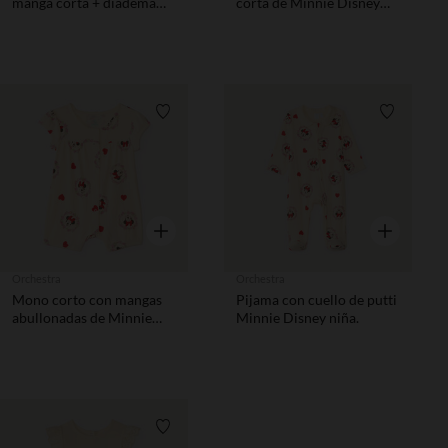
manga corta + diadema
corta de Minnie Disney
con estampado de
niña bebé
corazones para bebé niña
Lista de requisitos
Lista de 
Vista rápida
Vista rápida
Orchestra
Orchestra
Mono corto con mangas
Pijama con cuello de putti
abullonadas de Minnie
Minnie Disney niña.
Disney niña bebé
Lista de requisitos