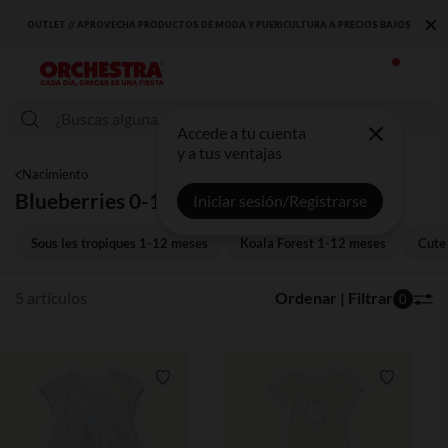
×
OUTLET // APROVECHA PRODUCTOS DE MODA Y PUERICULTURA A PRECIOS BAJOS
Accede a tu cuenta
y a tus ventajas
Nacimiento
Blueberries 0-12 meses
Iniciar sesión/Registrarse
Sous les tropiques 1-12 meses
Koala Forest 1-12 meses
Cute
5 artículos
Ordenar | Filtrar
0
Lista de requisitos
Lista de 