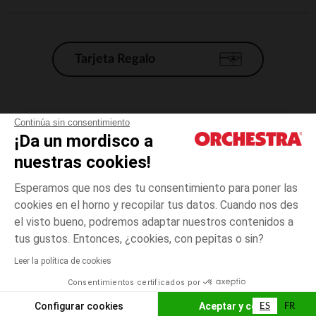
Tarjeta Regalo
Condiciones generales de venta
Continúa sin consentimiento
¡Da un mordisco a
Aviso Legal
*Condiciones de las ofertas actuales
nuestras cookies!
Datos personales
Esperamos que nos des tu consentimiento para poner las
Gestión de las cookies
cookies en el horno y recopilar tus datos. Cuando nos des
Accesibilidad: no conforme
el visto bueno, podremos adaptar nuestros contenidos a
Orchestra adhiere al código de ética de la Federación Francesa de comercio
tus gustos. Entonces, ¿cookies, con pepitas o sin?
electrónico y venta a distancia (FEVAD) y al sistema de mediación de
comercio electrónico.
Leer la política de cookies
Consentimientos certificados por
España
ES
FR
Configurar cookies
Aceptar y cerrar