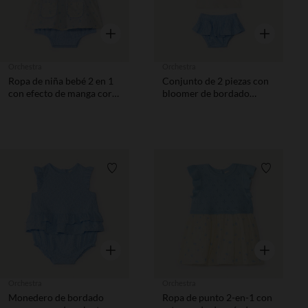
Vista rápida
Vista rápida
Orchestra
Orchestra
Ropa de niña bebé 2 en 1
Conjunto de 2 piezas con
con efecto de manga corta
bloomer de bordado
y estampado de
inglés niña.
arándanos.
Lista de requisitos
Lista de 
Vista rápida
Vista rápida
Orchestra
Orchestra
Monedero de bordado
Ropa de punto 2-en-1 con