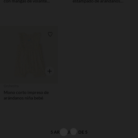
con mangas de volante
estampado de arándanos
niña bebé
niña bebé
Lista de requisitos
Vista rápida
Orchestra
Mono corto impreso de
arándanos niña bebé
5 ARTÍCULOS DE 5