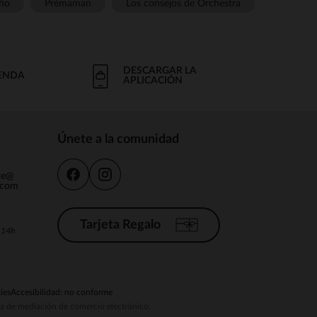
ño
Prémaman
Los consejos de Orchestra
DESCARGAR LA
IENDA
APLICACIÓN
Únete a la comunidad
nte@
.com
Tarjeta Regalo
a 14h
ies
Accesibilidad: no conforme
ema de mediación de comercio electrónico.