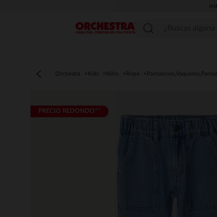
OU
Menú
Orchestra
Kids
Niño
Ropa
Pantalones,Vaqueros,Panta
PRECIO REDONDO**