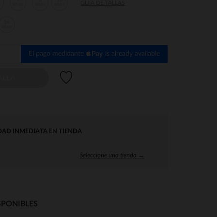
7
8
10
GUÍA DE TALLAS
s
años
años
años
14
años
El pago medidante
is already available
Lista de deseos
ALLA
DAD INMEDIATA EN TIENDA
Seleccione una tienda →
SPONIBLES