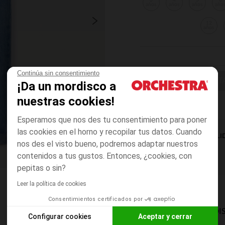
3
4
5
6
años
años
años
año
12
años
Continúa sin consentimiento
ELIGE UNA T
¡Da un mordisco a
nuestras cookies!
Esperamos que nos des tu consentimiento para poner
las cookies en el horno y recopilar tus datos. Cuando
DISPONIBILI
nos des el visto bueno, podremos adaptar nuestros
contenidos a tus gustos. Entonces, ¿cookies, con
pepitas o sin?
Leer la política de cookies
Consentimientos certificados por
MODOS DE ENVÍO DI
Configurar cookies
Aceptar y cerrar