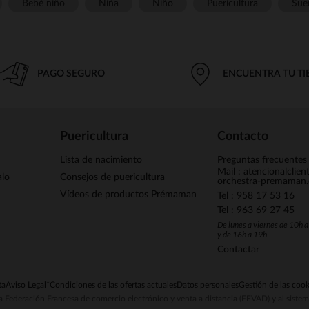
Bebé niño
Niña
Niño
Puericultura
Sue
PAGO SEGURO
ENCUENTRA TU T
Puericultura
Contacto
Lista de nacimiento
Preguntas frecuentes
Mail : atencionalclie
alo
Consejos de puericultura
orchestra-premaman
Vídeos de productos Prémaman
Tel : 958 17 53 16
Tel : 963 69 27 45
De lunes a viernes de 10h 
y de 16h a 19h
Contactar
ta
Aviso Legal
*Condiciones de las ofertas actuales
Datos personales
Gestión de las cook
la Federación Francesa de comercio electrónico y venta a distancia (FEVAD) y al sist