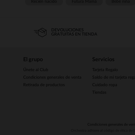
Recién nacido
Futura Mamá
Bebé niña
DEVOLUCIONES
GRATUITAS EN TIENDA
El grupo
Servicios
Únete al Club
Tarjeta Regalo
Condiciones generales de venta
Saldo de mi tarjeta reg
Retirada de productos
Cuidado ropa
Tiendas
Condiciones generales de ven
Orchestra adhiere al código de ética de 