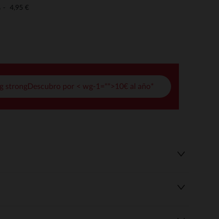
pciones
4,95 €
o
ustes de privacidad, garantizando el cumplimiento de las regula
g strongDescubro por < wg-1="">10€ al año*