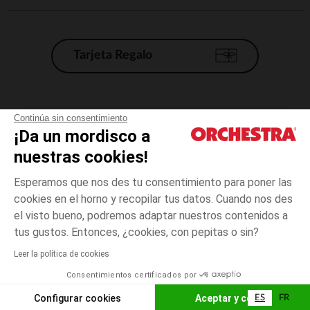
Tarjeta Regalo
Condiciones generales de venta
Continúa sin consentimiento
¡Da un mordisco a
Aviso Legal
*Condiciones de las ofertas actuales
nuestras cookies!
Datos personales
Esperamos que nos des tu consentimiento para poner las
Gestión de las cookies
cookies en el horno y recopilar tus datos. Cuando nos des
Accesibilidad: no conforme
el visto bueno, podremos adaptar nuestros contenidos a
3
Beige
Beige
años
Orchestra adhiere al código de ética de la Federación Francesa de comercio
tus gustos. Entonces, ¿cookies, con pepitas o sin?
electrónico y venta a distancia (FEVAD) y al sistema de mediación de
comercio electrónico.
Leer la política de cookies
El pago medidante
is already available
Consentimientos certificados por
España
Lista d
AÑADIR A LA CESTA
Configurar cookies
Aceptar y cerrar
ES
FR