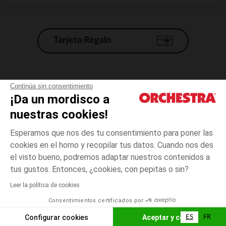
Tarjeta Regalo
Condiciones generales de venta
Continúa sin consentimiento
¡Da un mordisco a
Aviso Legal
*Condiciones de las ofertas actuales
nuestras cookies!
Datos personales
Esperamos que nos des tu consentimiento para poner las
Gestión de las cookies
cookies en el horno y recopilar tus datos. Cuando nos des
Accesibilidad: no conforme
el visto bueno, podremos adaptar nuestros contenidos a
3
Azul
Azul
años
Orchestra adhiere al código de ética de la Federación Francesa de comercio
tus gustos. Entonces, ¿cookies, con pepitas o sin?
electrónico y venta a distancia (FEVAD) y al sistema de mediación de
comercio electrónico.
Leer la política de cookies
El pago medidante
is already available
Consentimientos certificados por
España
Lista d
AÑADIR A LA CESTA
Configurar cookies
Aceptar y cerrar
ES
FR