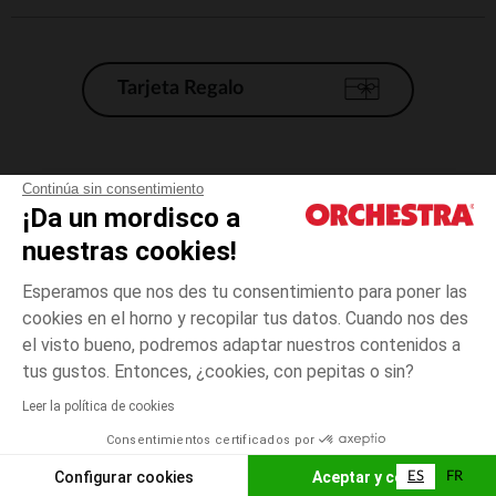
Tarjeta Regalo
Condiciones generales de venta
Continúa sin consentimiento
¡Da un mordisco a
Aviso Legal
*Condiciones de las ofertas actuales
nuestras cookies!
Datos personales
Esperamos que nos des tu consentimiento para poner las
Gestión de las cookies
cookies en el horno y recopilar tus datos. Cuando nos des
Accesibilidad: no conforme
el visto bueno, podremos adaptar nuestros contenidos a
3
Gris
Gris
años
Orchestra adhiere al código de ética de la Federación Francesa de comercio
tus gustos. Entonces, ¿cookies, con pepitas o sin?
electrónico y venta a distancia (FEVAD) y al sistema de mediación de
comercio electrónico.
Leer la política de cookies
El pago medidante
is already available
Consentimientos certificados por
España
Lista d
AÑADIR A LA CESTA
Configurar cookies
Aceptar y cerrar
ES
FR