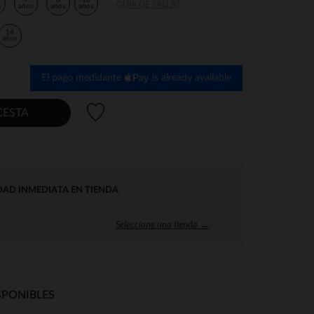
7
8
10
GUÍA DE TALLAS
s
años
años
años
14
años
El pago medidante
is already available
Lista de deseos
CESTA
DAD INMEDIATA EN TIENDA
Seleccione una tienda →
SPONIBLES