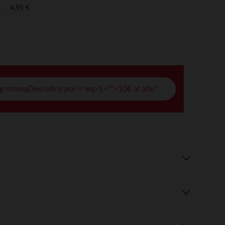
pciones
4,95 €
o
ustes de privacidad, garantizando el cumplimiento de las regula
g strongDescubro por < wg-1="">10€ al año*