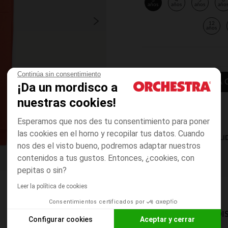
3
4
5
6
años
años
años
año
12
años
Continúa sin consentimiento
AÑADIR A LA 
¡Da un mordisco a
nuestras cookies!
Esperamos que nos des tu consentimiento para poner
las cookies en el horno y recopilar tus datos. Cuando
DISPONIBILI
nos des el visto bueno, podremos adaptar nuestros
contenidos a tus gustos. Entonces, ¿cookies, con
pepitas o sin?
Leer la política de cookies
Consentimientos certificados por
MODOS DE ENVÍO DI
Configurar cookies
Aceptar y cerrar