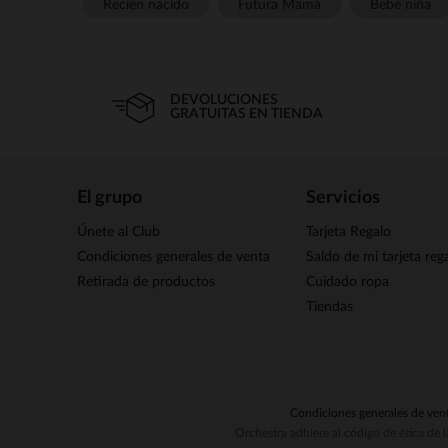
Recién nacido
Futura Mamá
Bebé niña
DEVOLUCIONES
GRATUITAS EN TIENDA
El grupo
Servicios
Únete al Club
Tarjeta Regalo
Condiciones generales de venta
Saldo de mi tarjeta reg
Retirada de productos
Cuidado ropa
Tiendas
Condiciones generales de ven
Orchestra adhiere al código de ética de 