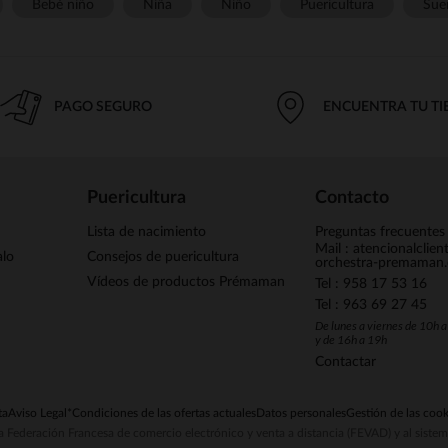
Bebé niño
Niña
Niño
Puericultura
Sue
PAGO SEGURO
ENCUENTRA TU T
Puericultura
Contacto
Lista de nacimiento
Preguntas frecuentes
Mail : atencionalclie
alo
Consejos de puericultura
orchestra-premaman
Vídeos de productos Prémaman
Tel : 958 17 53 16
Tel : 963 69 27 45
De lunes a viernes de 10h 
y de 16h a 19h
Contactar
ta
Aviso Legal
*Condiciones de las ofertas actuales
Datos personales
Gestión de las cook
la Federación Francesa de comercio electrónico y venta a distancia (FEVAD) y al sist