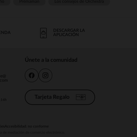
ño
Prémaman
Los consejos de Orchestra
DESCARGAR LA
IENDA
APLICACIÓN
Únete a la comunidad
nte@
.com
Tarjeta Regalo
a 14h
ies
Accesibilidad: no conforme
ema de mediación de comercio electrónico.