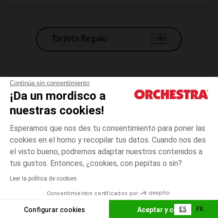
Tarjeta Regalo
Condiciones generales de venta
Continúa sin consentimiento
¡Da un mordisco a
Aviso Legal
*Condiciones de las ofertas actuales
nuestras cookies!
Datos personales
Esperamos que nos des tu consentimiento para poner las
Gestión de las cookies
cookies en el horno y recopilar tus datos. Cuando nos des
Accesibilidad: no conforme
el visto bueno, podremos adaptar nuestros contenidos a
3
Beige
Beige
años
Orchestra adhiere al código de ética de la Federación Francesa de comercio
tus gustos. Entonces, ¿cookies, con pepitas o sin?
electrónico y venta a distancia (FEVAD) y al sistema de mediación de
comercio electrónico.
Leer la política de cookies
El pago medidante
is already available
Consentimientos certificados por
España
Lista d
AÑADIR A LA CESTA
Configurar cookies
Aceptar y cerrar
ES
FR