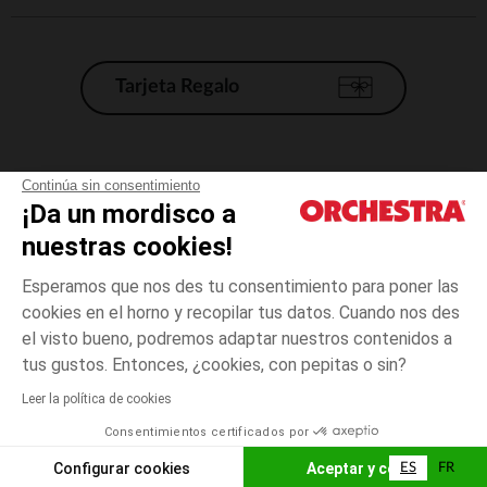
Tarjeta Regalo
Condiciones generales de venta
Continúa sin consentimiento
¡Da un mordisco a
Aviso Legal
*Condiciones de las ofertas actuales
nuestras cookies!
Datos personales
Esperamos que nos des tu consentimiento para poner las
Gestión de las cookies
cookies en el horno y recopilar tus datos. Cuando nos des
Accesibilidad: no conforme
el visto bueno, podremos adaptar nuestros contenidos a
5
Beige
Beige
años
Orchestra adhiere al código de ética de la Federación Francesa de comercio
tus gustos. Entonces, ¿cookies, con pepitas o sin?
electrónico y venta a distancia (FEVAD) y al sistema de mediación de
comercio electrónico.
Leer la política de cookies
El pago medidante
is already available
Consentimientos certificados por
España
Lista d
AÑADIR A LA CESTA
Configurar cookies
Aceptar y cerrar
ES
FR