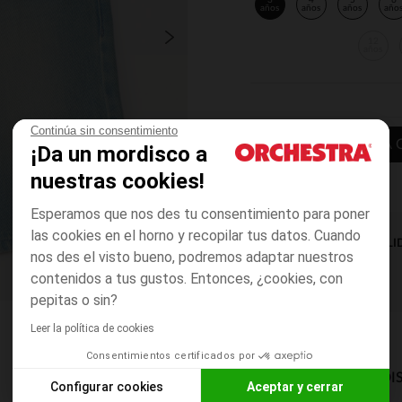
3
4
5
6
años
años
años
año
12
años
Continúa sin consentimiento
AÑADIR A LA 
¡Da un mordisco a
nuestras cookies!
Esperamos que nos des tu consentimiento para poner
las cookies en el horno y recopilar tus datos. Cuando
DISPONIBILI
nos des el visto bueno, podremos adaptar nuestros
contenidos a tus gustos. Entonces, ¿cookies, con
pepitas o sin?
Leer la política de cookies
Consentimientos certificados por
MODOS DE ENVÍO DI
Configurar cookies
Aceptar y cerrar