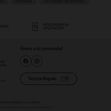
ño
Prémaman
Los consejos de Orchestra
DESCARGAR LA
IENDA
APLICACIÓN
Únete a la comunidad
nte@
.com
Tarjeta Regalo
a 14h
ies
Accesibilidad: no conforme
ema de mediación de comercio electrónico.