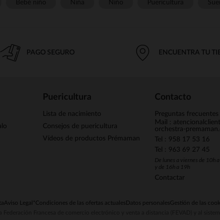
Bebé niño
Niña
Niño
Puericultura
Sue
PAGO SEGURO
ENCUENTRA TU T
Puericultura
Contacto
Lista de nacimiento
Preguntas frecuentes
Mail : atencionalclie
alo
Consejos de puericultura
orchestra-premaman
Vídeos de productos Prémaman
Tel : 958 17 53 16
Tel : 963 69 27 45
De lunes a viernes de 10h 
y de 16h a 19h
Contactar
ta
Aviso Legal
*Condiciones de las ofertas actuales
Datos personales
Gestión de las cook
la Federación Francesa de comercio electrónico y venta a distancia (FEVAD) y al sist