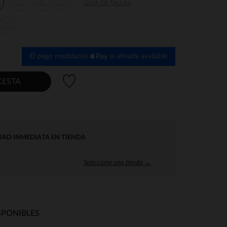
7
8
10
GUÍA DE TALLAS
s
años
años
años
14
años
El pago medidante
is already available
Lista de deseos
CESTA
DAD INMEDIATA EN TIENDA
Seleccione una tienda →
SPONIBLES