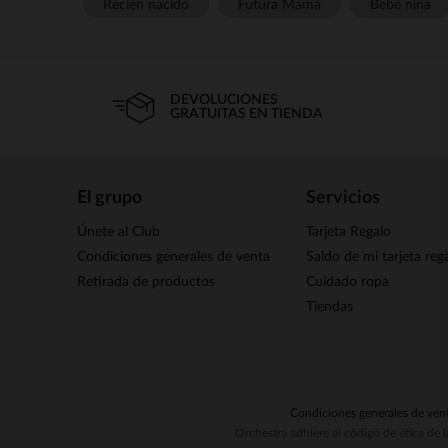
Recién nacido
Futura Mamá
Bebé niña
DEVOLUCIONES
GRATUITAS EN TIENDA
El grupo
Servicios
Únete al Club
Tarjeta Regalo
Condiciones generales de venta
Saldo de mi tarjeta reg
Retirada de productos
Cuidado ropa
Tiendas
Condiciones generales de ven
Orchestra adhiere al código de ética de 