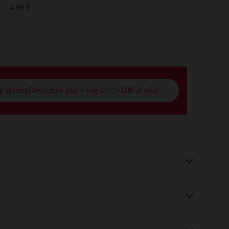
pciones
4,95 €
o
ustes de privacidad, garantizando el cumplimiento de las regula
g strongDescubro por < wg-1="">10€ al año*