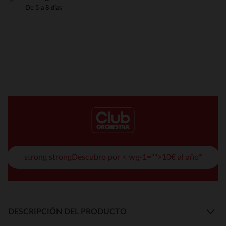
De 5 a 8 días
strong strongDescubro por < wg-1="">10€ al año*
DESCRIPCIÓN DEL PRODUCTO