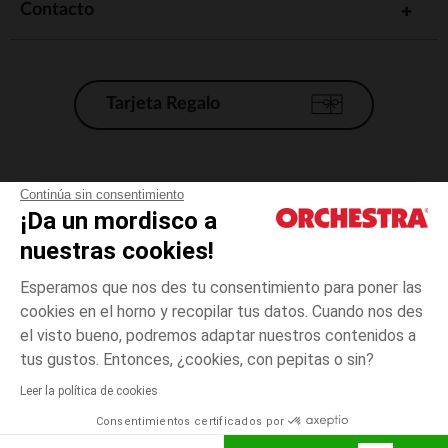
Contacto
Tarjeta Regalo
Condiciones generales de venta
Continúa sin consentimiento
¡Da un mordisco a
Aviso Legal
*Condiciones de las ofertas actuales
nuestras cookies!
Datos personales
Esperamos que nos des tu consentimiento para poner las
Gestión de las cookies
cookies en el horno y recopilar tus datos. Cuando nos des
Accesibilidad: no conforme
el visto bueno, podremos adaptar nuestros contenidos a
3
Azul
Azul
años
Orchestra adhiere al código de ética de la Federación Francesa de comercio
tus gustos. Entonces, ¿cookies, con pepitas o sin?
electrónico y venta a distancia (FEVAD) y al sistema de mediación de
comercio electrónico.
Leer la política de cookies
El pago medidante
is already available
Consentimientos certificados por
España
Lista d
AÑADIR A LA CESTA