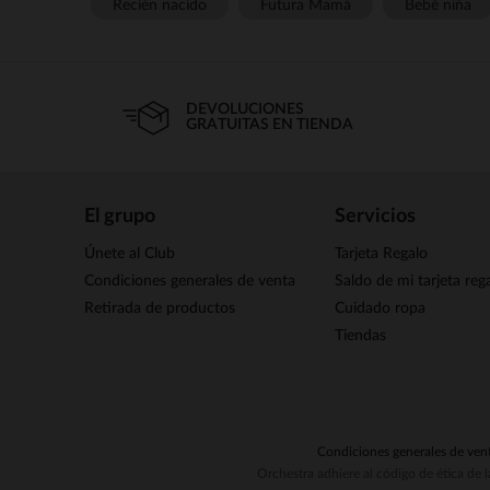
Recién nacido
Futura Mamá
Bebé niña
DEVOLUCIONES
GRATUITAS EN TIENDA
El grupo
Servicios
Únete al Club
Tarjeta Regalo
Condiciones generales de venta
Saldo de mi tarjeta reg
Retirada de productos
Cuidado ropa
Tiendas
Condiciones generales de ven
Orchestra adhiere al código de ética de 