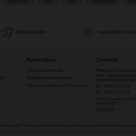
Bebé niño
Niña
Niño
Puericultura
Sue
PAGO SEGURO
ENCUENTRA TU T
Puericultura
Contacto
Lista de nacimiento
Preguntas frecuentes
Mail : atencionalclie
alo
Consejos de puericultura
orchestra-premaman
Vídeos de productos Prémaman
Tel : 958 17 53 16
Tel : 963 69 27 45
De lunes a viernes de 10h 
y de 16h a 19h
Contactar
ta
Aviso Legal
*Condiciones de las ofertas actuales
Datos personales
Gestión de las cook
la Federación Francesa de comercio electrónico y venta a distancia (FEVAD) y al sist