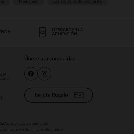
ño
Prémaman
Los consejos de Orchestra
DESCARGAR LA
IENDA
APLICACIÓN
Únete a la comunidad
nte@
.com
Tarjeta Regalo
a 14h
ies
Accesibilidad: no conforme
ema de mediación de comercio electrónico.