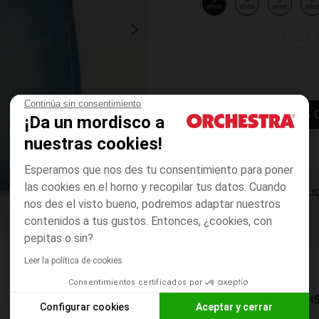
3
4
5
6
años
años
años
año
12
años
Continúa sin consentimiento
AÑADIR A LA 
¡Da un mordisco a
nuestras cookies!
Esperamos que nos des tu consentimiento para poner
las cookies en el horno y recopilar tus datos. Cuando
DISPONIBILI
nos des el visto bueno, podremos adaptar nuestros
contenidos a tus gustos. Entonces, ¿cookies, con
pepitas o sin?
Leer la política de cookies
Consentimientos certificados por
MODOS DE ENVÍO DI
Configurar cookies
Aceptar y cerrar