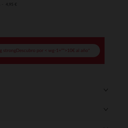
pciones
4,95 €
o
ustes de privacidad, garantizando el cumplimiento de las regula
g strongDescubro por < wg-1="">10€ al año*