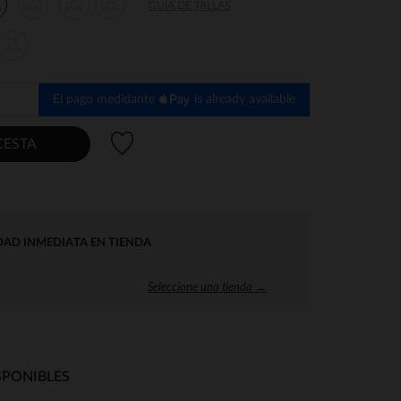
7
8
10
GUÍA DE TALLAS
s
años
años
años
14
años
El pago medidante
is already available
Lista de deseos
CESTA
DAD INMEDIATA EN TIENDA
Seleccione una tienda →
SPONIBLES