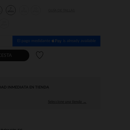
7
8
10
GUÍA DE TALLAS
s
años
años
años
14
años
El pago medidante
is already available
Lista de deseos
CESTA
DAD INMEDIATA EN TIENDA
Seleccione una tienda →