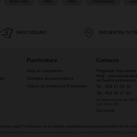
Bebé niño
Niña
Niño
Puericultura
Sue
PAGO SEGURO
ENCUENTRA TU T
Puericultura
Contacto
Lista de nacimiento
Preguntas frecuentes
Mail : atencionalclie
alo
Consejos de puericultura
orchestra-premaman
Vídeos de productos Prémaman
Tel : 958 17 53 16
Tel : 963 69 27 45
De lunes a viernes de 10h 
y de 16h a 19h
Contactar
ta
Aviso Legal
*Condiciones de las ofertas actuales
Datos personales
Gestión de las cook
la Federación Francesa de comercio electrónico y venta a distancia (FEVAD) y al sist