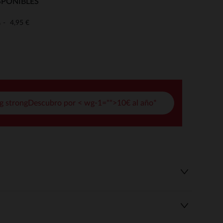
SPONIBLES
pciones
4,95 €
o
ustes de privacidad, garantizando el cumplimiento de las regula
g strongDescubro por < wg-1="">10€ al año*