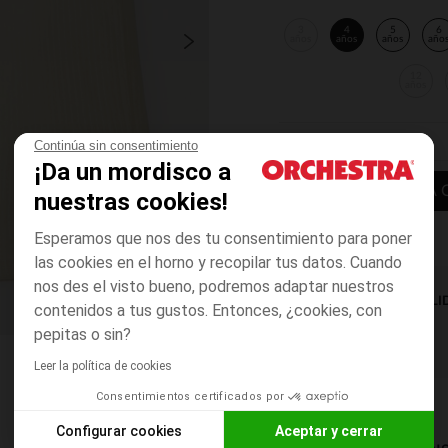
3
4
5
6
años
años
años
año
12
años
Continúa sin consentimiento
¡Da un mordisco a
AÑADIR A LA 
nuestras cookies!
Esperamos que nos des tu consentimiento para poner
las cookies en el horno y recopilar tus datos. Cuando
nos des el visto bueno, podremos adaptar nuestros
DISPONIBILI
contenidos a tus gustos. Entonces, ¿cookies, con
pepitas o sin?
Leer la política de cookies
Consentimientos certificados por
Configurar cookies
Aceptar y cerrar