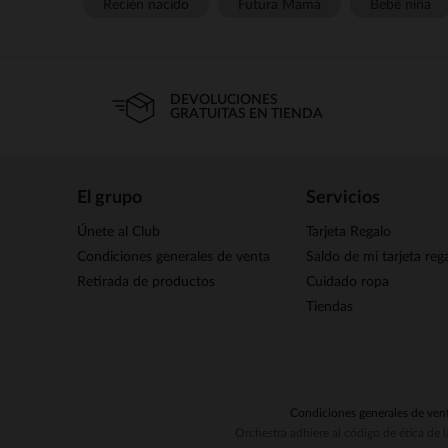
Recién nacido
Futura Mamá
Bebé niña
DEVOLUCIONES
GRATUITAS EN TIENDA
El grupo
Servicios
Únete al Club
Tarjeta Regalo
Condiciones generales de venta
Saldo de mi tarjeta reg
Retirada de productos
Cuidado ropa
Tiendas
Condiciones generales de ven
Orchestra adhiere al código de ética de 