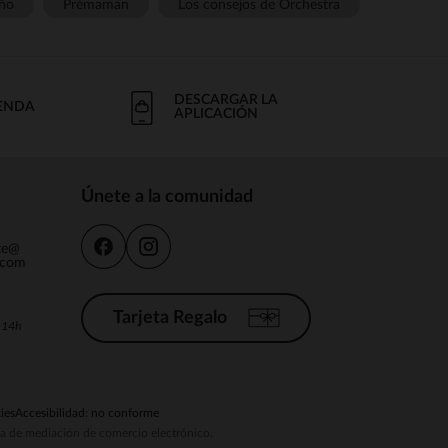
ño
Prémaman
Los consejos de Orchestra
DESCARGAR LA
IENDA
APLICACIÓN
Únete a la comunidad
nte@
.com
Tarjeta Regalo
a 14h
ies
Accesibilidad: no conforme
ema de mediación de comercio electrónico.