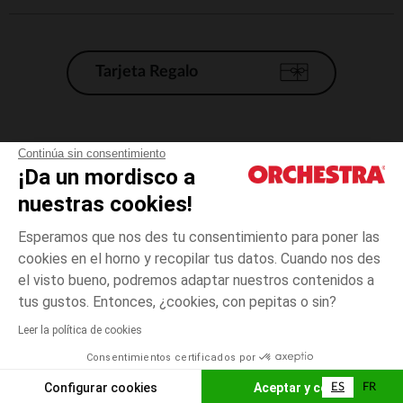
Tarjeta Regalo
Condiciones generales de venta
Continúa sin consentimiento
¡Da un mordisco a
Aviso Legal
*Condiciones de las ofertas actuales
nuestras cookies!
Datos personales
Esperamos que nos des tu consentimiento para poner las
Gestión de las cookies
cookies en el horno y recopilar tus datos. Cuando nos des
Accesibilidad: no conforme
el visto bueno, podremos adaptar nuestros contenidos a
4
Verde
Verde
años
Orchestra adhiere al código de ética de la Federación Francesa de comercio
tus gustos. Entonces, ¿cookies, con pepitas o sin?
electrónico y venta a distancia (FEVAD) y al sistema de mediación de
comercio electrónico.
Leer la política de cookies
El pago medidante
is already available
Consentimientos certificados por
España
Lista d
AÑADIR A LA CESTA
Configurar cookies
Aceptar y cerrar
ES
FR