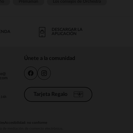
ño
Prémaman
Los consejos de Orchestra
DESCARGAR LA
IENDA
APLICACIÓN
Únete a la comunidad
nte@
.com
Tarjeta Regalo
a 14h
ies
Accesibilidad: no conforme
ema de mediación de comercio electrónico.