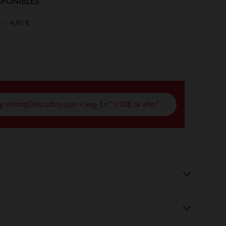
SPONIBLES
pciones
4,95 €
o
ustes de privacidad, garantizando el cumplimiento de las regula
g strongDescubro por < wg-1="">10€ al año*