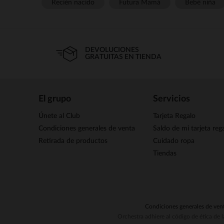
Recién nacido
Futura Mamá
Bebé niña
DEVOLUCIONES
GRATUITAS EN TIENDA
El grupo
Servicios
Únete al Club
Tarjeta Regalo
Condiciones generales de venta
Saldo de mi tarjeta reg
Retirada de productos
Cuidado ropa
Tiendas
Condiciones generales de ven
Orchestra adhiere al código de ética de 