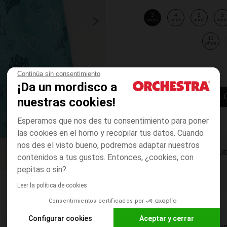
3
4
5
6
años
años
años
año
12
años
Continúa sin consentimiento
¡Da un mordisco a
AÑADIR A LA 
nuestras cookies!
Esperamos que nos des tu consentimiento para poner
las cookies en el horno y recopilar tus datos. Cuando
nos des el visto bueno, podremos adaptar nuestros
DISPONIBILI
contenidos a tus gustos. Entonces, ¿cookies, con
pepitas o sin?
Leer la política de cookies
Consentimientos certificados por
Configurar cookies
Aceptar y cerrar