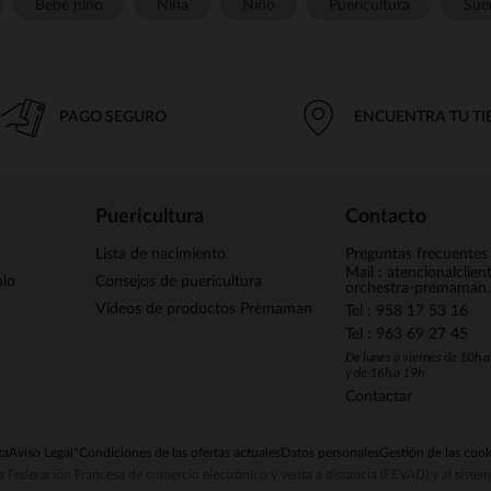
Bebé niño
Niña
Niño
Puericultura
Sue
PAGO SEGURO
ENCUENTRA TU T
Puericultura
Contacto
Lista de nacimiento
Preguntas frecuentes
Mail : atencionalclie
alo
Consejos de puericultura
orchestra-premaman
Vídeos de productos Prémaman
Tel : 958 17 53 16
Tel : 963 69 27 45
De lunes a viernes de 10h 
y de 16h a 19h
Contactar
ta
Aviso Legal
*Condiciones de las ofertas actuales
Datos personales
Gestión de las cook
la Federación Francesa de comercio electrónico y venta a distancia (FEVAD) y al sist