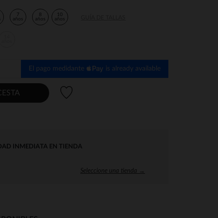
7
8
10
GUÍA DE TALLAS
s
años
años
años
14
años
El pago medidante
is already available
Lista de deseos
CESTA
DAD INMEDIATA EN TIENDA
Seleccione una tienda →