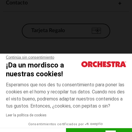
Contacto
Tarjeta Regalo
Condiciones generales de venta
Continúa sin consentimiento
¡Da un mordisco a
Aviso Legal
*Condiciones de las ofertas actuales
nuestras cookies!
Datos personales
Esperamos que nos des tu consentimiento para poner las
Gestión de las cookies
cookies en el horno y recopilar tus datos. Cuando nos des
Accesibilidad: no conforme
el visto bueno, podremos adaptar nuestros contenidos a
3
Azul
Azul
años
Orchestra adhiere al código de ética de la Federación Francesa de comercio
tus gustos. Entonces, ¿cookies, con pepitas o sin?
electrónico y venta a distancia (FEVAD) y al sistema de mediación de
comercio electrónico.
Leer la política de cookies
El pago medidante
is already available
Consentimientos certificados por
España
Lista d
AÑADIR A LA CESTA