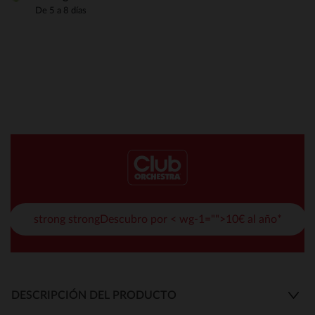
De 5 a 8 días
strong strongDescubro por < wg-1="">10€ al año*
DESCRIPCIÓN DEL PRODUCTO