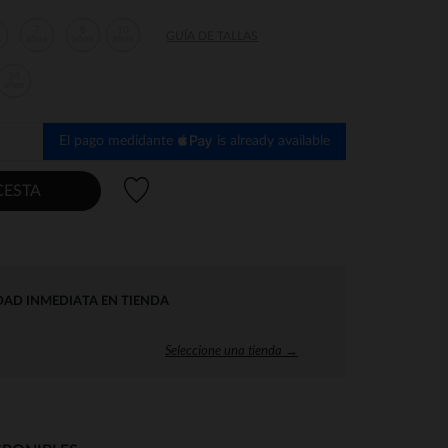
7
8
10
GUÍA DE TALLAS
s
años
años
años
14
años
El pago medidante
is already available
Lista de deseos
CESTA
DAD INMEDIATA EN TIENDA
Seleccione una tienda →