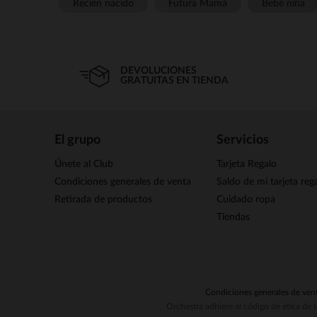
Recién nacido
Futura Mamá
Bebé niña
DEVOLUCIONES
GRATUITAS EN TIENDA
El grupo
Servicios
Únete al Club
Tarjeta Regalo
Condiciones generales de venta
Saldo de mi tarjeta reg
Retirada de productos
Cuidado ropa
Tiendas
Condiciones generales de ven
Orchestra adhiere al código de ética de 