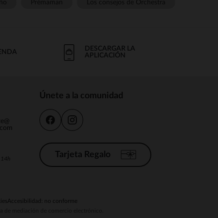
ño
Prémaman
Los consejos de Orchestra
DESCARGAR LA
IENDA
APLICACIÓN
Únete a la comunidad
nte@
.com
Tarjeta Regalo
a 14h
ies
Accesibilidad: no conforme
ema de mediación de comercio electrónico.