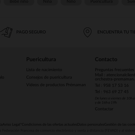
Bebé niño
Niña
Niño
Puericultura
Sue
PAGO SEGURO
ENCUENTRA TU T
Puericultura
Contacto
Lista de nacimiento
Preguntas frecuentes
Mail : atencionalclie
alo
Consejos de puericultura
orchestra-premaman
Vídeos de productos Prémaman
Tel : 958 17 53 16
Tel : 963 69 27 45
De lunes a viernes de 10h 
y de 16h a 19h
Contactar
ta
Aviso Legal
*Condiciones de las ofertas actuales
Datos personales
Gestión de las cook
la Federación Francesa de comercio electrónico y venta a distancia (FEVAD) y al sist