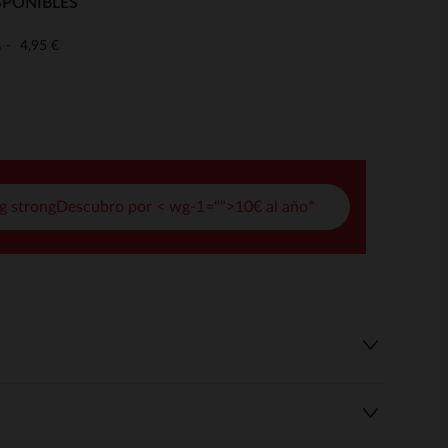
SPONIBLES
pciones
4,95 €
o
ustes de privacidad, garantizando el cumplimiento de las regula
g strongDescubro por < wg-1="">10€ al año*