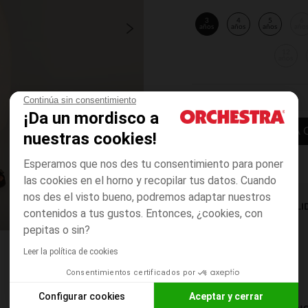
3
4
5
6
años
años
años
año
12
años
Continúa sin consentimiento
¡Da un mordisco a
AÑADIR A LA 
nuestras cookies!
Esperamos que nos des tu consentimiento para poner
las cookies en el horno y recopilar tus datos. Cuando
nos des el visto bueno, podremos adaptar nuestros
DISPONIBILI
contenidos a tus gustos. Entonces, ¿cookies, con
pepitas o sin?
Leer la política de cookies
Consentimientos certificados por
Configurar cookies
Aceptar y cerrar