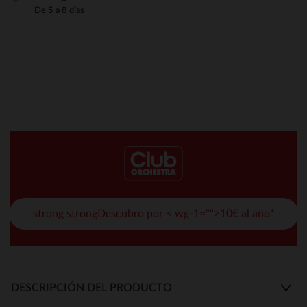
De 5 a 8 días
strong strongDescubro por < wg-1="">10€ al año*
DESCRIPCIÓN DEL PRODUCTO