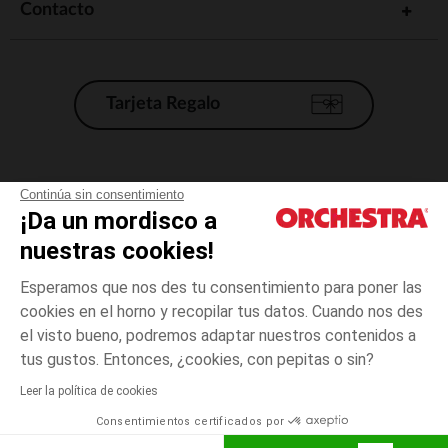
Contacto
Tarjeta Regalo
Condiciones generales de venta
Continúa sin consentimiento
¡Da un mordisco a
Aviso Legal
*Condiciones de las ofertas actuales
nuestras cookies!
Datos personales
Esperamos que nos des tu consentimiento para poner las
Gestión de las cookies
cookies en el horno y recopilar tus datos. Cuando nos des
Accesibilidad: no conforme
el visto bueno, podremos adaptar nuestros contenidos a
14
Crudo
Crudo
años
Orchestra adhiere al código de ética de la Federación Francesa de comercio
tus gustos. Entonces, ¿cookies, con pepitas o sin?
electrónico y venta a distancia (FEVAD) y al sistema de mediación de
comercio electrónico.
Leer la política de cookies
El pago medidante
is already available
Consentimientos certificados por
España
Lista d
AÑADIR A LA CESTA