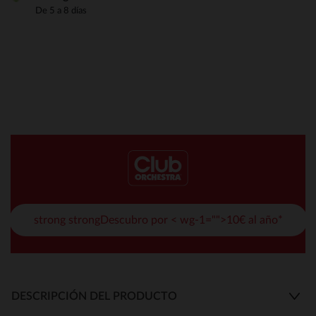
De 5 a 8 días
strong strongDescubro por < wg-1="">10€ al año*
DESCRIPCIÓN DEL PRODUCTO