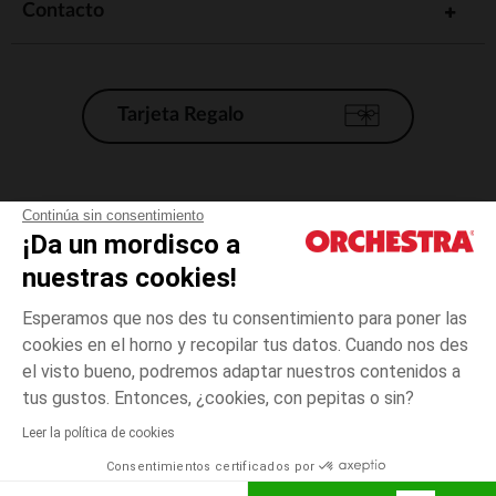
Contacto
Tarjeta Regalo
Condiciones generales de venta
Continúa sin consentimiento
¡Da un mordisco a
Aviso Legal
*Condiciones de las ofertas actuales
nuestras cookies!
Datos personales
Esperamos que nos des tu consentimiento para poner las
Gestión de las cookies
cookies en el horno y recopilar tus datos. Cuando nos des
Accesibilidad: no conforme
el visto bueno, podremos adaptar nuestros contenidos a
4
Azul
Azul
años
Orchestra adhiere al código de ética de la Federación Francesa de comercio
tus gustos. Entonces, ¿cookies, con pepitas o sin?
electrónico y venta a distancia (FEVAD) y al sistema de mediación de
comercio electrónico.
Leer la política de cookies
El pago medidante
is already available
Consentimientos certificados por
España
Lista d
AÑADIR A LA CESTA