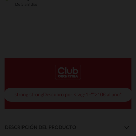
De 5 a 8 días
strong strongDescubro por < wg-1="">10€ al año*
DESCRIPCIÓN DEL PRODUCTO