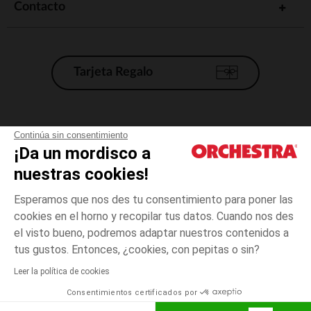
Contacto
Tarjeta Regalo
Condiciones generales de venta
Continúa sin consentimiento
¡Da un mordisco a
Aviso Legal
*Condiciones de las ofertas actuales
nuestras cookies!
Datos personales
Esperamos que nos des tu consentimiento para poner las
Gestión de las cookies
cookies en el horno y recopilar tus datos. Cuando nos des
Accesibilidad: no conforme
el visto bueno, podremos adaptar nuestros contenidos a
3
Beige
Beige
años
Orchestra adhiere al código de ética de la Federación Francesa de comercio
tus gustos. Entonces, ¿cookies, con pepitas o sin?
electrónico y venta a distancia (FEVAD) y al sistema de mediación de
comercio electrónico.
Leer la política de cookies
El pago medidante
is already available
Consentimientos certificados por
España
Lista d
AÑADIR A LA CESTA