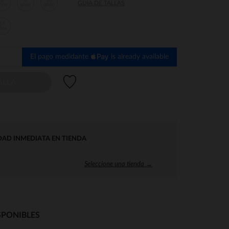
6
8
10
GUÍA DE TALLAS
ños
años
años
14
ños
El pago medidante
is already available
Lista de deseos
ALLA
DAD INMEDIATA EN TIENDA
Seleccione una tienda →
SPONIBLES