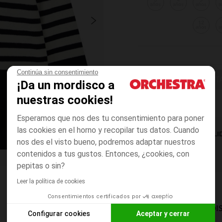
3
4
5
años
años
años
a
12
años
a
Continúa sin consentimiento
ELIGE UNA T
¡Da un mordisco a
nuestras cookies!
Esperamos que nos des tu consentimiento para poner
las cookies en el horno y recopilar tus datos. Cuando
DISPONIBILI
nos des el visto bueno, podremos adaptar nuestros
contenidos a tus gustos. Entonces, ¿cookies, con
pepitas o sin?
Leer la política de cookies
Consentimientos certificados por
MODOS DE ENVÍO DI
Configurar cookies
Aceptar y cerrar