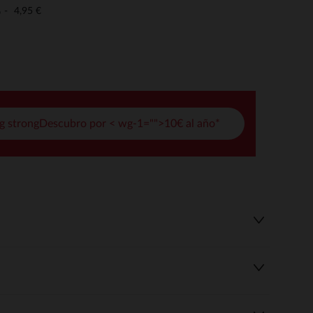
pciones
4,95 €
o
ustes de privacidad, garantizando el cumplimiento de las regula
g strongDescubro por < wg-1="">10€ al año*