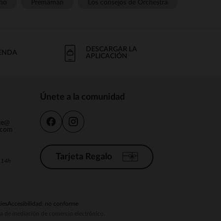
ño
Prémaman
Los consejos de Orchestra
DESCARGAR LA
IENDA
APLICACIÓN
Únete a la comunidad
nte@
.com
Tarjeta Regalo
a 14h
ies
Accesibilidad: no conforme
ema de mediación de comercio electrónico.