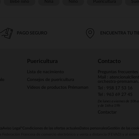
Bebé niño
Niña
Niño
Puericultura
Sue
PAGO SEGURO
ENCUENTRA TU T
Puericultura
Contacto
Lista de nacimiento
Preguntas frecuentes
Mail : atencionalclie
alo
Consejos de puericultura
orchestra-premaman
Vídeos de productos Prémaman
Tel : 958 17 53 16
Tel : 963 69 27 45
De lunes a viernes de 10h 
y de 16h a 19h
Contactar
ta
Aviso Legal
*Condiciones de las ofertas actuales
Datos personales
Gestión de las cook
la Federación Francesa de comercio electrónico y venta a distancia (FEVAD) y al sist