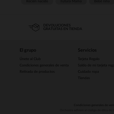
Recién nacido
Futura Mamá
Bebé niña
DEVOLUCIONES
GRATUITAS EN TIENDA
El grupo
Servicios
Únete al Club
Tarjeta Regalo
Condiciones generales de venta
Saldo de mi tarjeta reg
Retirada de productos
Cuidado ropa
Tiendas
Condiciones generales de ven
Orchestra adhiere al código de ética de 