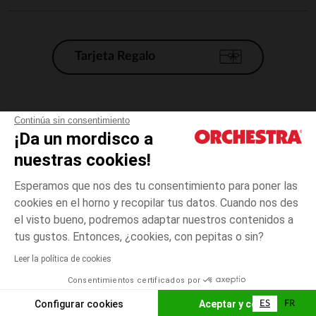
Tarjeta Regalo
Condiciones generales de venta
Continúa sin consentimiento
¡Da un mordisco a
Aviso Legal
*Condiciones de las ofertas actuales
nuestras cookies!
Datos personales
Esperamos que nos des tu consentimiento para poner las
Gestión de las cookies
cookies en el horno y recopilar tus datos. Cuando nos des
Accesibilidad: no conforme
el visto bueno, podremos adaptar nuestros contenidos a
3
Verde
Verde
años
Orchestra adhiere al código de ética de la Federación Francesa de comercio
tus gustos. Entonces, ¿cookies, con pepitas o sin?
electrónico y venta a distancia (FEVAD) y al sistema de mediación de
comercio electrónico.
Leer la política de cookies
El pago medidante
is already available
Consentimientos certificados por
España
Lista d
AÑADIR A LA CESTA
Configurar cookies
Aceptar y cerrar
ES
FR