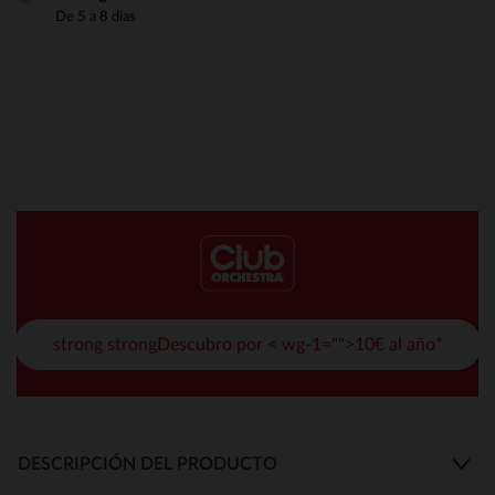
De 5 a 8 días
strong strongDescubro por < wg-1="">10€ al año*
DESCRIPCIÓN DEL PRODUCTO