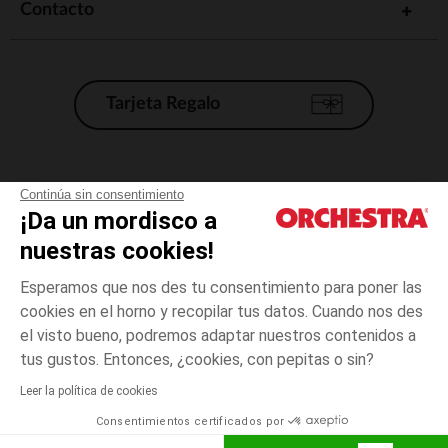
Contacto
Tarjeta Regalo
Condiciones generales de venta
Continúa sin consentimiento
¡Da un mordisco a
Aviso Legal
*Condiciones de las ofertas actuales
nuestras cookies!
Datos personales
Esperamos que nos des tu consentimiento para poner las
Gestión de las cookies
cookies en el horno y recopilar tus datos. Cuando nos des
Accesibilidad: no conforme
el visto bueno, podremos adaptar nuestros contenidos a
2
Amarillo
Amarillo
años
Orchestra adhiere al código de ética de la Federación Francesa de comercio
tus gustos. Entonces, ¿cookies, con pepitas o sin?
electrónico y venta a distancia (FEVAD) y al sistema de mediación de
comercio electrónico.
Leer la política de cookies
El pago medidante
is already available
Consentimientos certificados por
España
Lista d
AÑADIR A LA CESTA