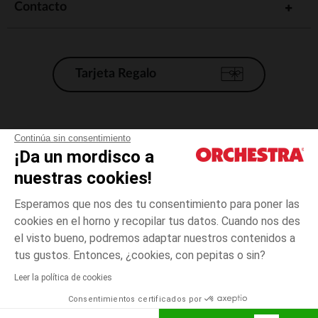
Contacto
Tarjeta Regalo
Condiciones generales de venta
Continúa sin consentimiento
¡Da un mordisco a
Aviso Legal
*Condiciones de las ofertas actuales
nuestras cookies!
Datos personales
Esperamos que nos des tu consentimiento para poner las
Gestión de las cookies
cookies en el horno y recopilar tus datos. Cuando nos des
Accesibilidad: no conforme
el visto bueno, podremos adaptar nuestros contenidos a
Blanco
TALLA
Blanco
?
Orchestra adhiere al código de ética de la Federación Francesa de comercio
tus gustos. Entonces, ¿cookies, con pepitas o sin?
electrónico y venta a distancia (FEVAD) y al sistema de mediación de
comercio electrónico.
Leer la política de cookies
El pago medidante
is already available
Consentimientos certificados por
España
Lista d
ELIGE UNA TALLA