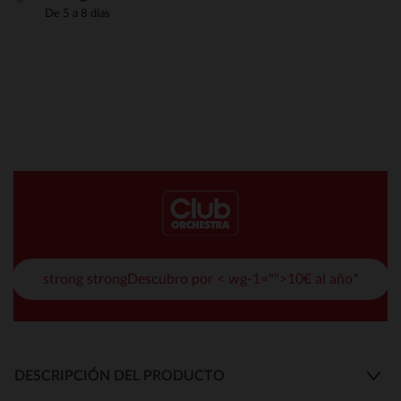
De 5 a 8 días
strong strongDescubro por < wg-1="">10€ al año*
DESCRIPCIÓN DEL PRODUCTO