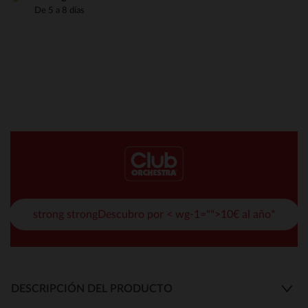
De 5 a 8 días
strong strongDescubro por < wg-1="">10€ al año*
DESCRIPCIÓN DEL PRODUCTO