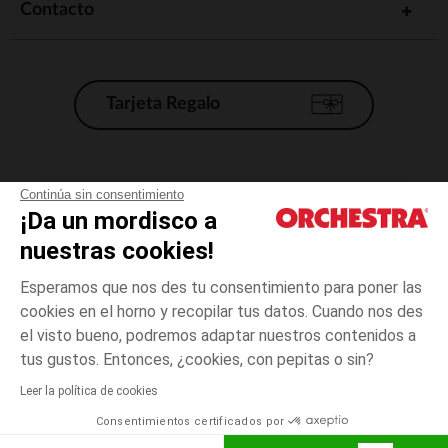
Contacto
Tarjeta Regalo
Condiciones generales de venta
Continúa sin consentimiento
¡Da un mordisco a
Aviso Legal
*Condiciones de las ofertas actuales
nuestras cookies!
Datos personales
Esperamos que nos des tu consentimiento para poner las
Gestión de las cookies
cookies en el horno y recopilar tus datos. Cuando nos des
Accesibilidad: no conforme
el visto bueno, podremos adaptar nuestros contenidos a
Naranja
TALLA
Naranja
?
Orchestra adhiere al código de ética de la Federación Francesa de comercio
tus gustos. Entonces, ¿cookies, con pepitas o sin?
electrónico y venta a distancia (FEVAD) y al sistema de mediación de
comercio electrónico.
Leer la política de cookies
El pago medidante
is already available
Consentimientos certificados por
España
Lista d
ELIGE UNA TALLA